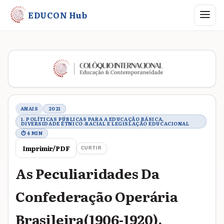
Abrir me
EDUCON Hub
Metadados do trabalho
ANAIS
2021
1. POLÍTICAS PÚBLICAS PARA A EDUCAÇÃO BÁSICA,
DIVERSIDADE ÉTNICO-RACIAL E LEGISLAÇÃO EDUCACIONAL
⏱ 4 MIN
Imprimir/PDF
CURTIR
As Peculiaridades Da
Confederação Operária
Brasileira(1906-1920).