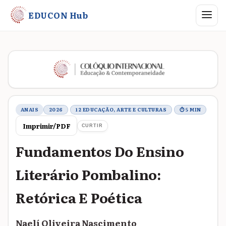
Abrir me
EDUCON Hub
Metadados do trabalho
ANAIS
2026
12 EDUCAÇÃO, ARTE E CULTURAS
⏱ 5 MIN
Imprimir/PDF
CURTIR
Fundamentos Do Ensino
Literário Pombalino:
Retórica E Poética
Naelí Oliveira Nascimento