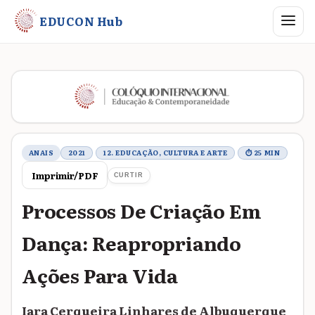
Abrir me
EDUCON Hub
Metadados do trabalho
ANAIS
2021
12. EDUCAÇÃO, CULTURA E ARTE
⏱ 25 MIN
Imprimir/PDF
CURTIR
Processos De Criação Em
Dança: Reapropriando
Ações Para Vida
Iara Cerqueira Linhares de Albuquerque