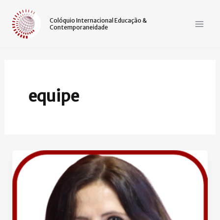
Ir
Mai
para
Colóquio Internacional Educação &
Contemporaneidade
Men
o
conteúdo
equipe