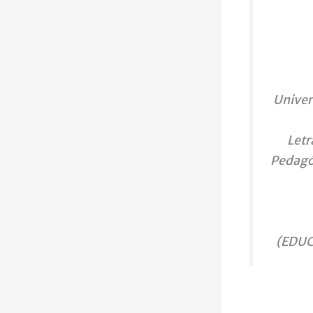
Univer
Letr
Pedagóg
(EDUCO