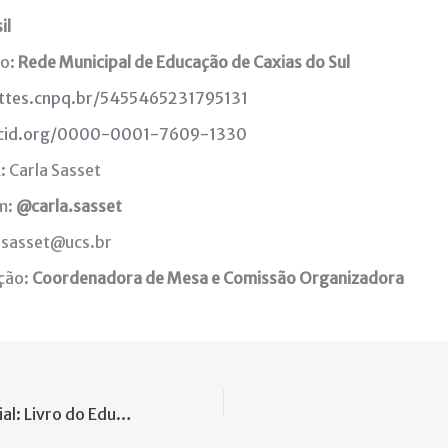
il
ão:
Rede Municipal de Educação de Caxias do Sul
attes.cnpq.br/5455465231795131
cid.org/0000-0001-7609-1330
 Carla Sasset
m:
@carla.sasset
crsasset@ucs.br
ação:
Coordenadora de Mesa e Comissão Organizadora
Publicação especial: Livro do Educon