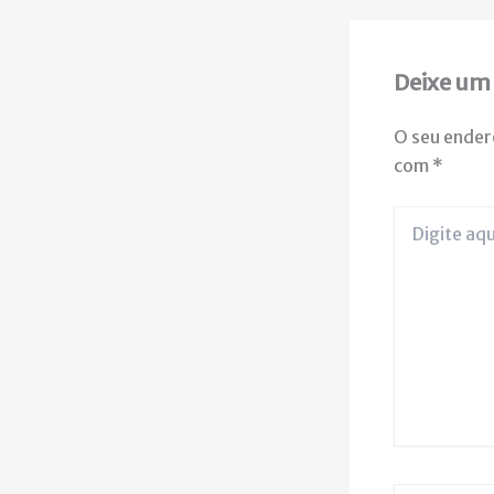
Deixe um
O seu ender
com
*
Digite
aqui...
Name*