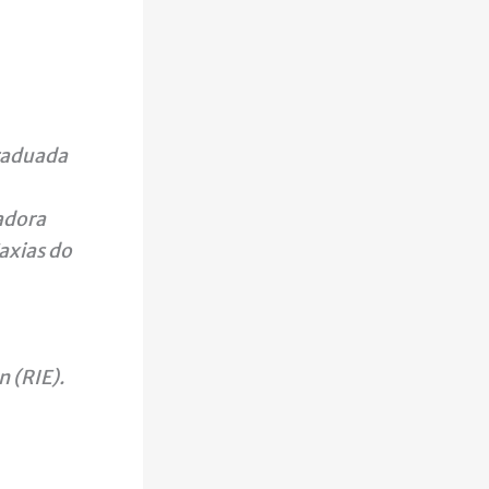
Graduada
adora
axias do
 (RIE).