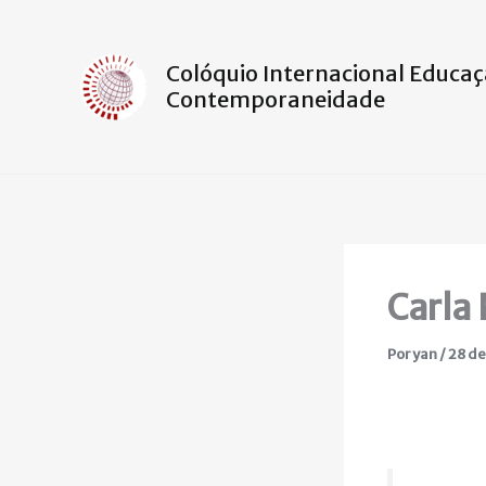
Ir
para
o
Colóquio Internacional Educaç
Contemporaneidade
conteúdo
Carla
Por
yan
/
28 de