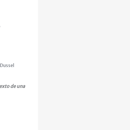
e
Dussel
texto de una