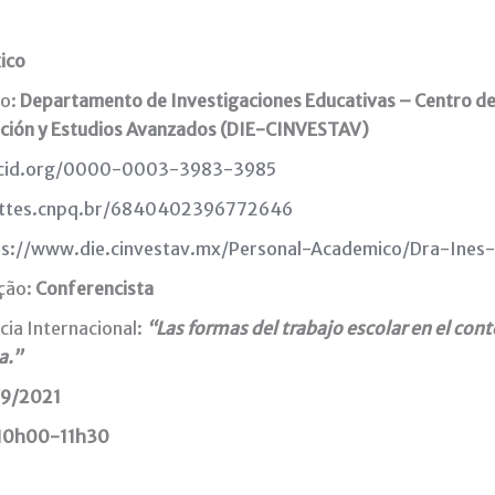
ico
ão:
Departamento de Investigaciones Educativas – Centro d
ación y Estudios Avanzados (DIE-CINVESTAV)
cid.org/0000-0003-3983-3985
attes.cnpq.br/6840402396772646
ps://www.die.cinvestav.mx/Personal-Academico/Dra-Ines-
ação:
Conferencista
ia Internacional:
“Las formas del trabajo escolar en el con
a.”
/9/2021
10h00-11h30