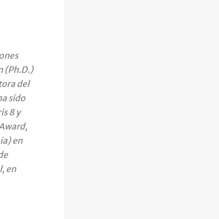
iones
 (Ph.D.)
tora del
a sido
is 8 y
 Award,
ia) en
de
l, en