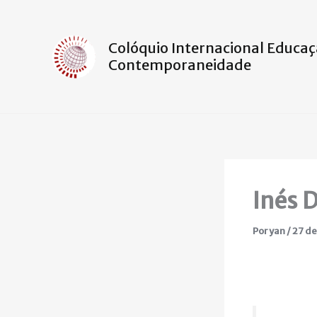
Ir
para
o
Colóquio Internacional Educaç
Contemporaneidade
conteúdo
Inés 
Por
yan
/
27 de