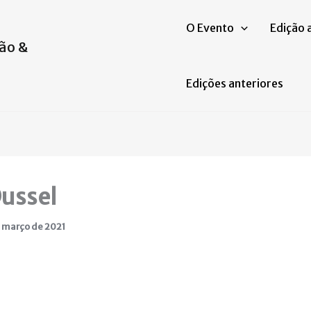
O Evento
Edição 
ão &
Edições anteriores
Dussel
 março de 2021