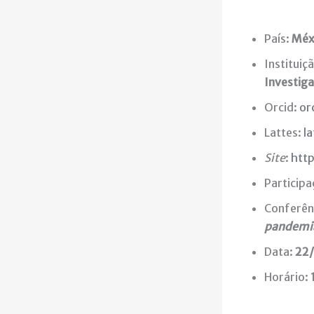
País:
Méx
Instituiç
Investig
Orcid:
or
Lattes:
l
Site
:
htt
Particip
Conferênc
pandemi
Data:
22
Horário: