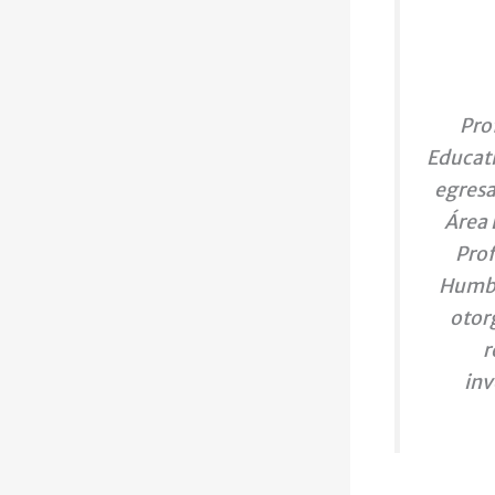
Pro
Educati
egresa
Área 
Prof
Humbo
otor
r
inv