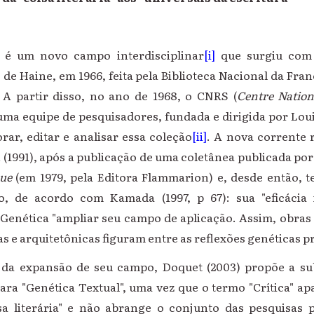
a é um novo campo interdisciplinar
[i]
que surgiu com
de Haine, em 1966, feita pela Biblioteca Nacional da Fran
 A partir disso, no ano de 1968, o CNRS (
Centre Nation
 uma equipe de pesquisadores, fundada e dirigida por Lou
orar, editar e analisar essa coleção
[ii]
. A nova corrente
(1991), após a publicação de uma coletânea publicada por
que
(em 1979, pela Editora Flammarion) e, desde então,
o, de acordo com Kamada (1997, p 67): sua "eficácia i
 Genética "ampliar seu campo de aplicação. Assim, obras te
s e arquitetônicas figuram entre as reflexões genéticas pr
da expansão de seu campo, Doquet (2003) propõe a su
para "Genética Textual", uma vez que o termo "Crítica" 
isa literária" e não abrange o conjunto das pesquisas