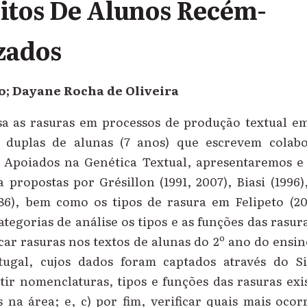
itos De Alunos Recém-
zados
to; Dayane Rocha de Oliveira
isa as rasuras em processos de produção textual em
m duplas de alunas (7 anos) que escrevem colabo
. Apoiados na Genética Textual, apresentaremos e
 propostas por Grésillon (1991, 2007), Biasi (1996)
86), bem como os tipos de rasura em Felipeto (201
egorias de análise os tipos e as funções das rasura
ficar rasuras nos textos de alunas do 2º ano do ens
tugal, cujos dados foram captados através do S
tir nomenclaturas, tipos e funções das rasuras exi
es na área; e, c) por fim, verificar quais mais oc