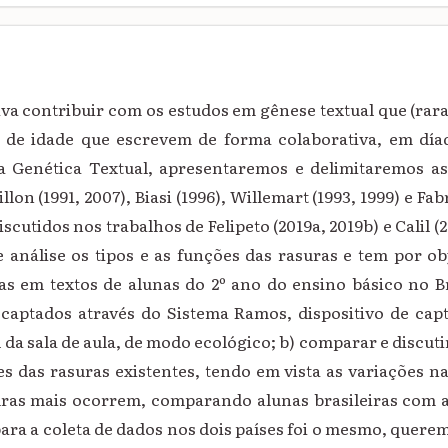
iva contribuir com os estudos em gênese textual que (ra
 de idade que escrevem de forma colaborativa, em día
a Genética Textual,
a
presentaremos e delimitaremos as
lon (1991, 2007), Biasi (1996), Willemart (1993, 1999) e F
iscutidos nos trabalhos de Felipeto (2019a, 2019b) e Calil (2
análise os tipos e as funções das rasuras e tem por obj
ras em textos de alunas do 2º ano do ensino básico no B
captados através do Sistema Ramos, dispositivo de ca
 da sala de aula, de modo ecológico; b) comparar e discut
es das rasuras existentes, tendo em vista as variações na 
suras mais ocorrem, comparando alunas brasileiras com 
ara a coleta de dados nos dois países foi o mesmo, quere