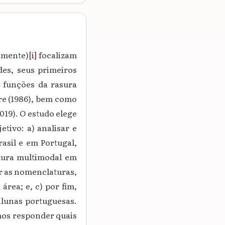
ramente)
[i]
focalizam
des, seus primeiros
 funções da rasura
abre (1986), bem como
019).
O estudo elege
etivo: a) analisar e
rasil e em Portugal,
ptura multimodal em
ir as nomenclaturas,
área; e, c) por fim,
alunas portuguesas.
mos responder quais