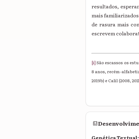
resultados, espera
mais familiarizados
de rasura mais co
escrevem colabora
[i]
São escassos os est
8 anos, recém-alfabeti
2019b) e Calil (2008, 2011
Desenvolvim
Genética Textual: 