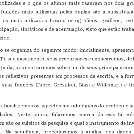
utilizadas e o que os alunos mais rasuram nos dois g
 funções mais utilizadas pelas duplas são a substituiç
, os mais utilizados foram: ortográficos, gráficos, text
ipação, sintáticos e de acentuação, visto que estão trab
zido.
ho se organiza do seguinte modo: inicialmente, aprese
T), seu nascimento, seus precursores e explicaremos, de 
guida, nos centraremos sobre um de seus principais conce
os reflexivos presentes em processos de escrita, e a fo
 suas funções (Fabre, Grésillon, Biasi e Willemart) e tipo
abordaremos os aspectos metodológicos do protocolo ad
ados. Neste ponto, falaremos acerca da escrita col
são os sujeitos da pesquisa e qual o instrumento de inv
ta. Na sequência, procederemos à análise dos dados