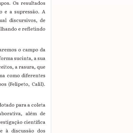
rupos.
Os resultados
ão e a supressão. A
ual discursivos, de
alhando e refletindo
ntaremos o campo da
forma sucinta, a sua
itos, a rasura, que
rma como diferentes
s (Felipeto, Calil).
otado para a coleta
aborativa, além de
estigação científica
 e à discussão dos