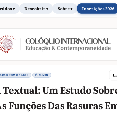
eúdos ▾
Descobrir ▾
Sobre ▾
Inscrições 2026
rabalho
Im
LAÇÃO COM O SABER
⏱ 24 MIN
 Textual: Um Estudo Sobr
As Funções Das Rasuras E