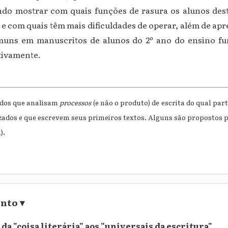
ndo mostrar com quais funções de rasura os alunos desta
 e com quais têm mais dificuldades de operar, além de ap
muns em manuscritos de alunos do
2º ano do ensino f
tivamente
.
udos que analisam
processos
(e não o produto) de escrita do qual par
zados e que escrevem seus primeiros textos. Alguns são propostos por
).
ento
▾
da "coisa literária" aos "universais da escritura"