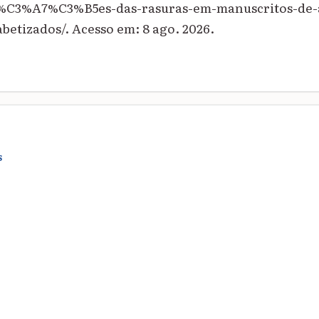
un%C3%A7%C3%B5es-das-rasuras-em-manuscritos-de-
etizados/. Acesso em: 8 ago. 2026.
S