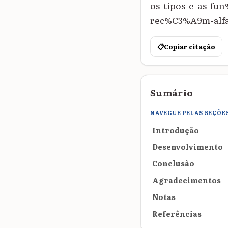
os-tipos-e-as-f
rec%C3%A9m-alfab
📋
Copiar citação
Sumário
NAVEGUE PELAS SEÇÕE
Introdução
Desenvolvimento
Conclusão
Agradecimentos
Notas
Referências