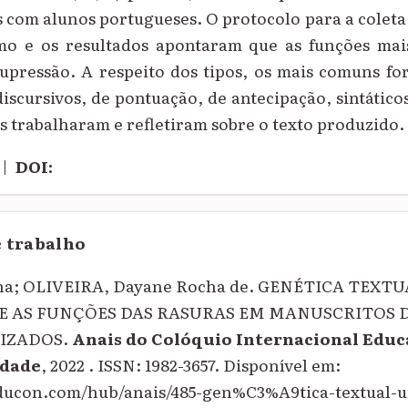
s com alunos portugueses. O protocolo para a coleta
mo e os resultados apontaram que as funções mais
supressão. A respeito dos tipos, os mais comuns fo
 discursivos, de pontuação, de antecipação, sintático
as trabalharam e refletiram sobre o texto produzido.
|
DOI:
e trabalho
ina; OLIVEIRA, Dayane Rocha de. GENÉTICA TEX
 E AS FUNÇÕES DAS RASURAS EM MANUSCRITOS 
IZADOS.
Anais do Colóquio Internacional Educ
dade
, 2022 . ISSN: 1982-3657. Disponível em:
educon.com/hub/anais/485-gen%C3%A9tica-textual-