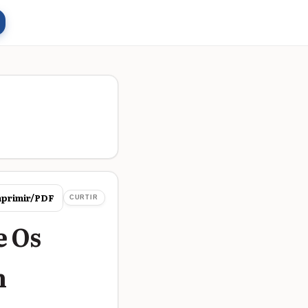
primir/PDF
CURTIR
e Os
m