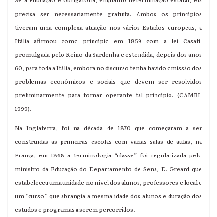
Se a educação é obrigatória, enquanto determinação estatal, ela
precisa ser necessariamente gratuita. Ambos os princípios
tiveram uma complexa atuação nos vários Estados europeus, a
Itália afirmou como princípio em 1859 com a lei Casati,
promulgada pelo Reino da Sardenha e estendida, depois dos anos
60, para toda a Itália, embora no discurso tenha havido omissão dos
problemas econômicos e sociais que devem ser resolvidos
preliminarmente para tornar operante tal princípio. (CAMBI,
1999).
Na Inglaterra, foi na década de 1870 que começaram a ser
construídas as primeiras escolas com várias salas de aulas, na
França, em 1868 a terminologia “classe” foi regularizada pelo
ministro da Educação do Departamento de Sena, E. Greard que
estabeleceu uma unidade no nível dos alunos, professores e local e
um “curso” que abrangia a mesma idade dos alunos e duração dos
estudos e programas a serem percorridos.