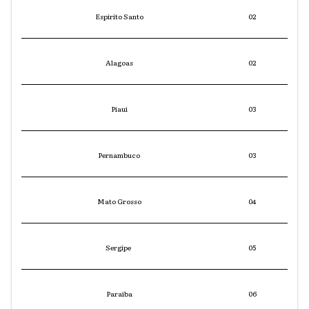
Espirito Santo
02
Alagoas
02
Piauí
03
Pernambuco
03
Mato Grosso
04
Sergipe
05
Paraíba
06