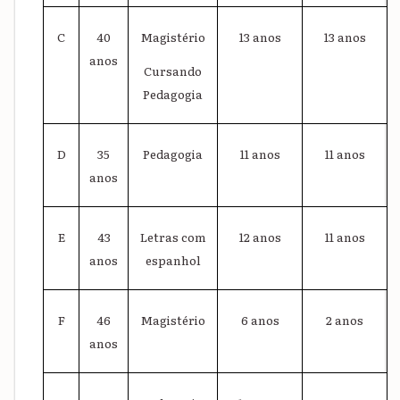
C
40
Magistério
13 anos
13 anos
anos
Cursando
Pedagogia
D
35
Pedagogia
11 anos
11 anos
anos
E
43
Letras com
12 anos
11 anos
anos
espanhol
F
46
Magistério
6 anos
2 anos
anos