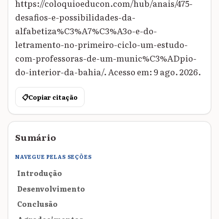
https://coloquioeducon.com/hub/anais/475-
desafios-e-possibilidades-da-
alfabetiza%C3%A7%C3%A3o-e-do-
letramento-no-primeiro-ciclo-um-estudo-
com-professoras-de-um-munic%C3%ADpio-
do-interior-da-bahia/. Acesso em: 9 ago. 2026.
📋
Copiar citação
Sumário
NAVEGUE PELAS SEÇÕES
Introdução
Desenvolvimento
Conclusão