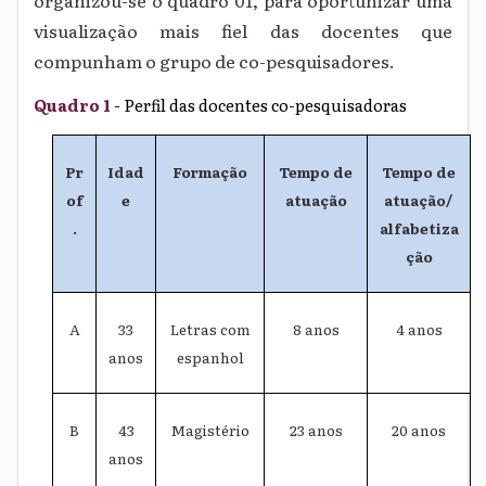
visualização mais fiel das docentes que
compunham o grupo de co-pesquisadores.
Quadro 1
- Perfil das docentes co-pesquisadoras
Pr
Idad
Formação
Tempo de
Tempo de
of
e
atuação
atuação/
.
alfabetiza
ção
A
33
Letras com
8 anos
4 anos
anos
espanhol
B
43
Magistério
23 anos
20 anos
anos