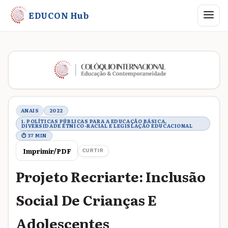
Abrir me
EDUCON Hub
Metadados do trabalho
ANAIS
2022
1. POLÍTICAS PÚBLICAS PARA A EDUCAÇÃO BÁSICA,
DIVERSIDADE ÉTNICO-RACIAL E LEGISLAÇÃO EDUCACIONAL
⏱ 37 MIN
Imprimir/PDF
CURTIR
Projeto Recriarte: Inclusão
Social De Crianças E
Adolescentes