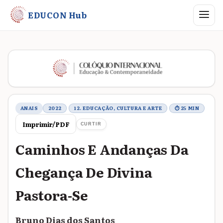
Abrir me
EDUCON Hub
Metadados do trabalho
ANAIS
2022
12. EDUCAÇÃO, CULTURA E ARTE
⏱ 25 MIN
Imprimir/PDF
CURTIR
Caminhos E Andanças Da
Chegança De Divina
Pastora-Se
Bruno Dias dos Santos