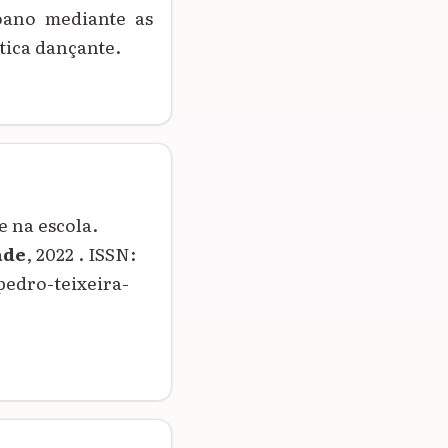
oano mediante as
tica dançante.
 na escola.
ade
, 2022 . ISSN:
pedro-teixeira-