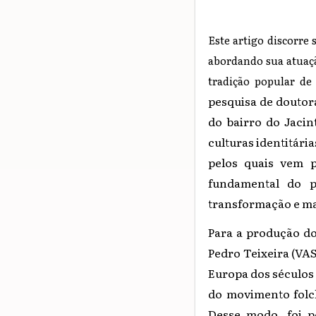
Este artigo discorre 
abordando sua atuaç
tradição popular de
pesquisa de doutor
do bairro do Jaci
culturas identitári
pelos quais vem p
fundamental do p
transformação e ma
Para a produção do
Pedro Teixeira (VA
Europa dos séculos 
do movimento folcl
Desse modo, foi p