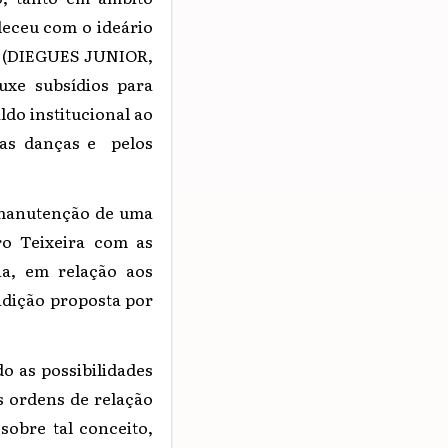
leceu com o ideário
as (DIEGUES JUNIOR,
ouxe subsídios para
ldo institucional ao
las danças e pelos
manutenção de uma
ro Teixeira com as
ia, em relação aos
adição proposta por
o as possibilidades
s ordens de relação
obre tal conceito,