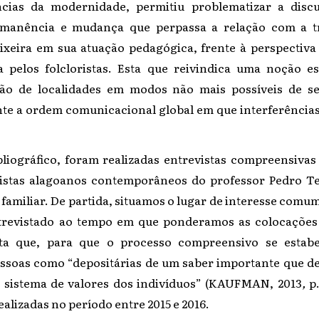
cias da modernidade, permitiu problematizar a dis
ermanência e mudança que perpassa a relação com a tr
ixeira em sua atuação pedagógica, frente à perspectiva 
a pelos folcloristas. Esta que reivindica uma noção 
ção de localidades em modos não mais possíveis de 
te a ordem comunicacional global em que interferências 
liográfico, foram realizadas entrevistas compreensiv
ristas alagoanos contemporâneos do professor Pedro Te
 familiar. De partida, situamos o lugar de interesse comu
ntrevistado ao tempo em que ponderamos as colocações
a que, para que o processo compreensivo se estabe
soas como “depositárias de um saber importante que d
do sistema de valores dos indivíduos” (KAUFMAN, 2013
,
p
ealizadas no período entre 2015 e 2016.