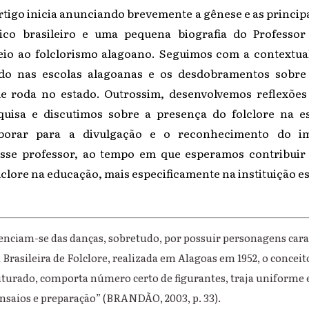
rtigo inicia anunciando brevemente a gênese e as princip
ico brasileiro e uma pequena biografia do Professor
io ao folclorismo alagoano. Seguimos com a contextual
ido nas escolas alagoanas e os desdobramentos sobre
e roda no estado. Outrossim, desenvolvemos reflexões
quisa e discutimos sobre a presença do folclore na e
borar para a divulgação e o reconhecimento do im
esse professor, ao tempo em que esperamos contribuir 
lclore na educação, mais especificamente na instituição es
enciam-se das danças, sobretudo, por possuir personagens cara
Brasileira de Folclore, realizada em Alagoas em 1952, o conceit
uturado, comporta número certo de figurantes, traja uniforme e
nsaios e preparação” (BRANDÃO, 2003, p. 33).