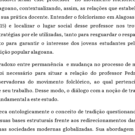
agoano, contextualizando, assim, as relações que estabe
sua prática docente. Entender o folclorismo em Alago
5) e localizar o lugar social desse professor nos tr
atégias por ele utilizadas, tanto para resguardar o respa
to para garantir o interesse dos jovens estudantes pe
ição popular alagoana.
radoxo entre permanência e mudança no processo de 
foi necessário para situar a relação do professor Ped
servadoras do movimento folclórico, ao qual pertenc
seu trabalho. Desse modo, o diálogo com a noção de tr
fundamental a este estudo.
seca ontologicamente o conceito de tradição questionand
uas bases estruturais frente aos redirecionamentos da
nas sociedades modernas globalizadas. Sua abordagem s