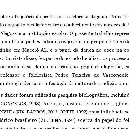
sobre a trajetória do professor e folclorista alagoano Pedro T
ão enquanto mediador entre o conhecimento dos mestres de f
 Alagoas e a instituição escolar. O presente trabalho repre
amento na qual estudamos os jovens do grupo de Coco d
ntinho em Maceió-AL, e o papel da dança do coco na co
as. Em vista disso, fez parte do estudo localizar os proces
assando essa dança da tradição popular alagoana, s
rofessor e folclorista Pedro Teixeira de Vasconcel
nutenção dessa manifestação da cultura de tradição popul
s dados foram utilizadas pesquisa bibliográfica, incluin
SCONCELOS, 1998). Ademais, buscou-se entender a gênes
XVIII e XIX (BARROS, 2012; ORTIZ, 1992) e sua influência s
órico brasileiro (VILHENA, 1997) acerca do papel do fo
ossível situar esse professor no movimento folclóric