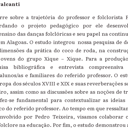
alcanti
rre sobre a trajetória do professor e folclorista
rdando o projeto pedagógico por ele desenvo
nsino das danças folclóricas e seu papel na contin
em Alagoas. O estudo integrou nossa pesquisa de d
dimensões da prática do coco de roda, na constru
s jovens do grupo Xique – Xique. Para a produçã
uisa bibliográfica e entrevista compreensiva 
alunos/as e familiares do referido professor. O e
ropa dos séculos XVIII e XIX e suas reverberações
eiro, assim como as discussões sobre as noções de
ez-se fundamental para contextualizar as ideia
co do referido professor. Ao tempo em que ressalta
nvolvido por Pedro Teixeira, visamos colaborar 
folclore na educação. Por fim, o estudo demonstrou 