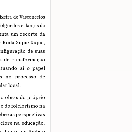
eixeira de Vasconcelos
olguedos e danças da
um recorte da
senta
e Roda Xique-Xique,
nfiguração de suas
sos de transformação
ituando aí o papel
os no processo de
ar local.
do obras do próprio
e do folclorismo na
obre as perspectivas
lclore na educação.
o, tanto em âmbito