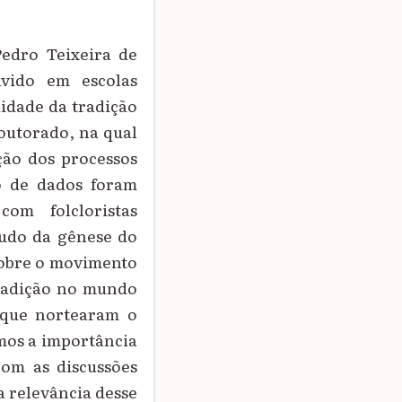
 Pedro Teixeira de
lvido em escolas
uidade da tradição
outorado, na qual
ção dos processos
o de dados foram
com folcloristas
studo da gênese do
 sobre o movimento
 tradição no mundo
s que nortearam o
mos a importância
com as discussões
a relevância desse