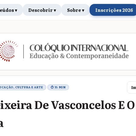
eúdos ▾
Descobrir ▾
Sobre ▾
Inscrições 2026
rabalho
Im
DUCAÇÃO, CULTURA E ARTE
⏱ 35 MIN
ixeira De Vasconcelos E O
a