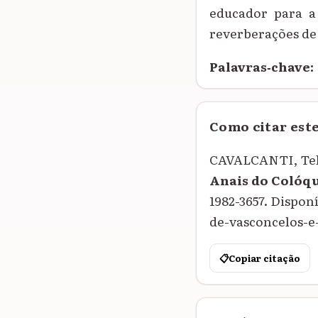
educador para a
reverberações de 
Palavras‑chave:
Como citar est
CAVALCANTI, Telma
Anais do Colóq
1982-3657. Dispon
de-vasconcelos-e-
📋
Copiar citação