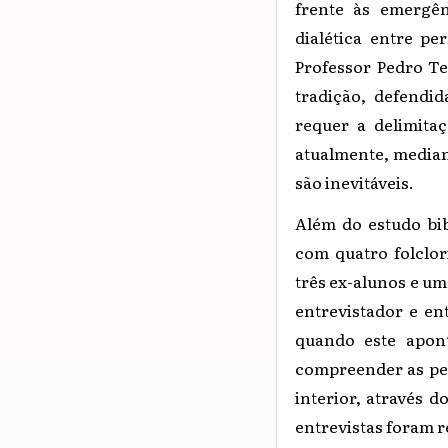
frente às emergên
dialética entre p
Professor Pedro Te
tradição, defendid
requer a delimita
atualmente, median
são inevitáveis.
Além do estudo bib
com quatro folclo
três ex-alunos e um
entrevistador e e
quando este apont
compreender as pes
interior, através 
entrevistas foram r