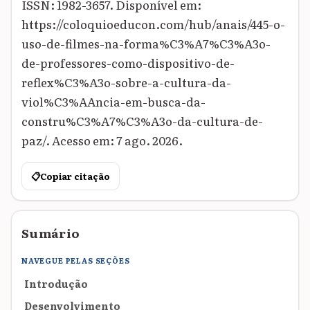
ISSN: 1982-3657. Disponível em:
https://coloquioeducon.com/hub/anais/445-o-
uso-de-filmes-na-forma%C3%A7%C3%A3o-
de-professores-como-dispositivo-de-
reflex%C3%A3o-sobre-a-cultura-da-
viol%C3%AAncia-em-busca-da-
constru%C3%A7%C3%A3o-da-cultura-de-
paz/. Acesso em: 7 ago. 2026.
📋
Copiar citação
Sumário
NAVEGUE PELAS SEÇÕES
Introdução
Desenvolvimento