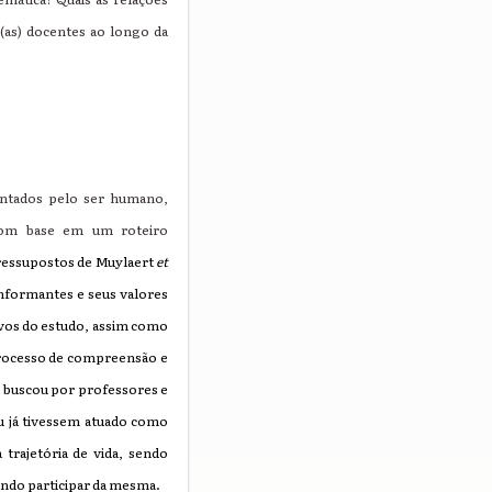
(as) docentes ao longo da
rentados pelo ser humano,
 com base em um roteiro
ressupostos de Muylaert
et
informantes e seus valores
ivos do estudo, assim como
processo de compreensão e
s) buscou por professores e
u já tivessem atuado como
trajetória de vida, sendo
ando participar da mesma.