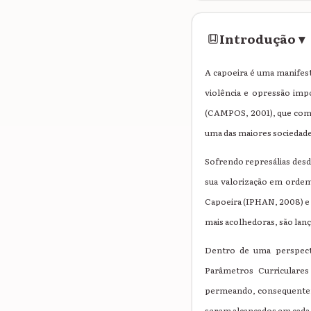
Introdução
▾
A capoeira é uma manifest
violência e opressão imp
(CAMPOS, 2001), que compô
uma das maiores sociedade
Sofrendo represálias desd
sua valorização em ordem
Capoeira (IPHAN, 2008) e 
mais acolhedoras, são lanç
Dentro de uma perspecti
Parâmetros Curriculare
permeando, consequenteme
serem alcançados em cada f