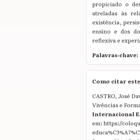
propiciado o de
atreladas às re
existência, persi
ensino e dos do
reflexiva e exper
Palavras‑chave:
Como citar est
CASTRO, José Dav
Vivências e Form
Internacional 
em: https://colo
educa%C3%A7%C3