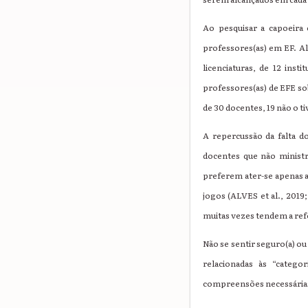
Ao pesquisar a capoeira
professores(as) em EF. A
licenciaturas, de 12 ins
professores(as) de EFE so
de 30 docentes, 19 não o t
A repercussão da falta d
docentes que não minist
preferem ater-se apenas a
jogos (ALVES et al., 2019
muitas vezes tendem a refo
Não se sentir seguro(a) o
relacionadas às “categ
compreensões necessárias n