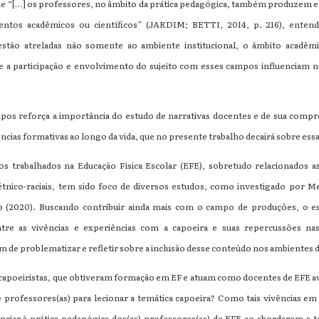
 “[…] os professores, no âmbito da prática pedagógica, também produzem e
ntos acadêmicos ou científicos” (JARDIM; BETTI, 2014, p. 216), entend
estão atreladas não somente ao ambiente institucional, o âmbito acadêm
e a participação e envolvimento do sujeito com esses campos influenciam 
pos reforça a importância do estudo de narrativas docentes e de sua compr
ências formativas ao longo da vida, que no presente trabalho decairá sobre ess
s trabalhados na Educação Física Escolar (EFE), sobretudo relacionados as
s étnico-raciais, tem sido foco de diversos estudos, como investigado por 
ro (2020). Buscando contribuir ainda mais com o campo de produções, o e
entre as vivências e experiências com a capoeira e suas repercussões na
m de problematizar e refletir sobre a inclusão desse conteúdo nos ambientes d
capoeiristas, que obtiveram formação em EF e atuam como docentes de EFE av
 professores(as) para lecionar a temática capoeira? Como tais vivências e
ciar à prática pedagógica dos(as) professores(as) de EFE ao abordarem a t