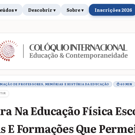
eúdos ▾
Descobrir ▾
Sobre ▾
Inscrições 2026
rabalho
RMAÇÃO DE PROFESSORES, MEMÓRIAS E HISTÓRIA DA EDUCAÇÃO
⏱ 40 MIN
TIR
ra Na Educação Física Esc
as E Formações Que Perme