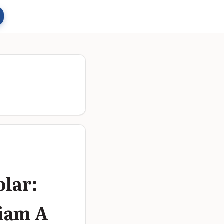
olar:
iam A