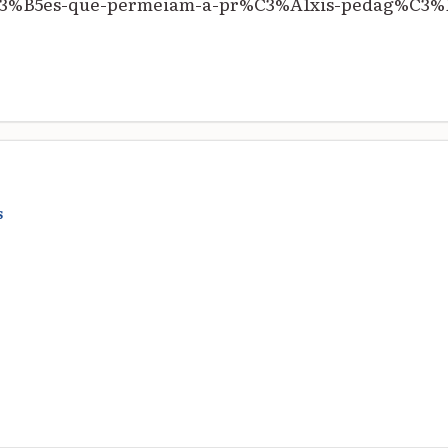
%B5es-que-permeiam-a-pr%C3%A1xis-pedag%C3%B3
S