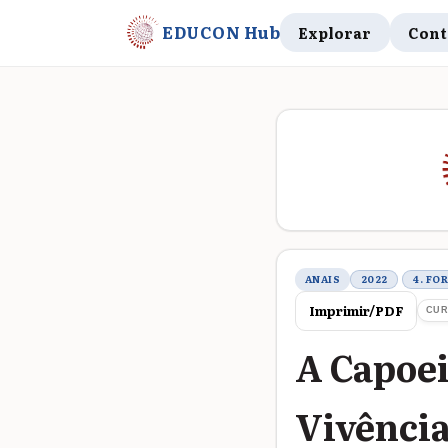
EDUCON Hub
Explorar
Cont
Metadados do t
ANAIS
2022
4. FO
Imprimir/PDF
CUR
A Capoei
Vivênci