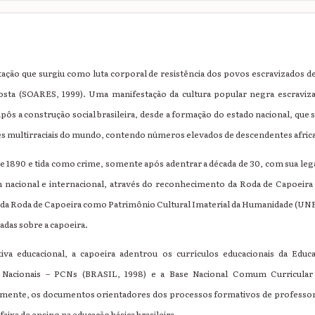
ação que surgiu como luta corporal de resistência dos povos escravizados de
osta (SOARES, 1999). Uma manifestação da cultura popular negra escraviza
s a construção social brasileira, desde a formação do estado nacional, que s
s multirraciais do mundo, contendo números elevados de descendentes afric
e 1890 e tida como crime, somente após adentrar a década de 30, com sua le
 nacional e internacional, através do reconhecimento da Roda de Capoeira 
da Roda de Capoeira como Patrimônio Cultural Imaterial da Humanidade (UNE
adas sobre a capoeira.
va educacional, a capoeira adentrou os currículos educacionais da Educa
s Nacionais – PCNs (BRASIL, 1998) e a Base Nacional Comum Curricular
nte, os documentos orientadores dos processos formativos de professores
aixa de ensino na educação básica brasileira.