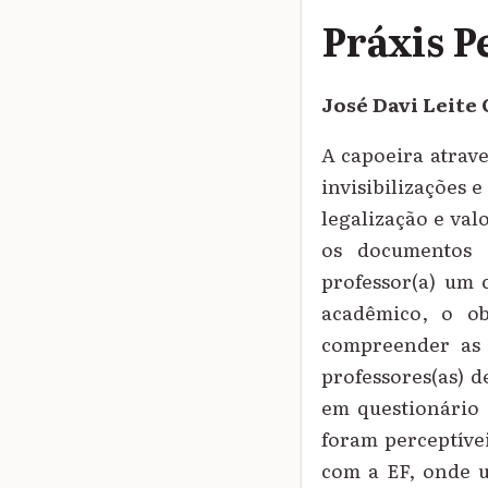
Práxis P
José Davi Leite
A capoeira atrave
invisibilizações 
legalização e val
os documentos c
professor(a) um 
acadêmico, o obj
compreender as 
professores(as) d
em questionário 
foram perceptívei
com a EF, onde u