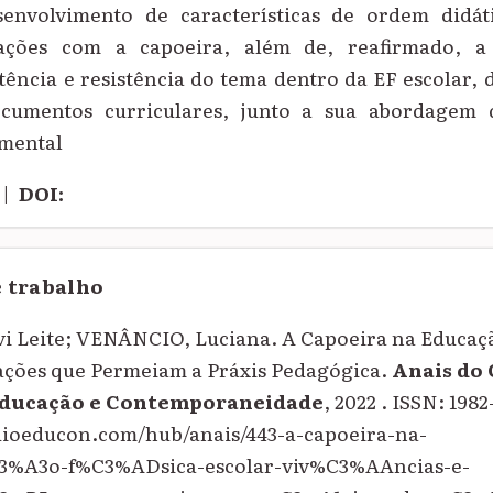
senvolvimento de características de ordem didát
lações com a capoeira, além de, reafirmado, a
stência e resistência do tema dentro da EF escolar, d
cumentos curriculares, junto a sua abordagem d
imental
|
DOI:
e trabalho
i Leite; VENÂNCIO, Luciana. A Capoeira na Educação
ações que Permeiam a Práxis Pedagógica.
Anais do
Educação e Contemporaneidade
, 2022 . ISSN: 198
quioeducon.com/hub/anais/443-a-capoeira-na-
%A3o-f%C3%ADsica-escolar-viv%C3%AAncias-e-