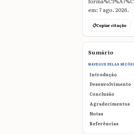
forma%C3%A7%C3
em: 7 ago. 2026.
📋
Copiar citação
Sumário
NAVEGUE PELAS SEÇÕE
Introdução
Desenvolvimento
Conclusão
Agradecimentos
Notas
Referências