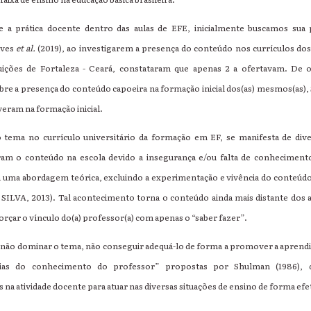
 e a prática docente dentro das aulas de EFE, inicialmente buscamos sua
lves
et al.
(2019), ao investigarem a presença do conteúdo nos currículos dos
tituições de Fortaleza - Ceará, constataram que apenas 2 a ofertavam. De 
bre a presença do conteúdo capoeira na formação inicial dos(as) mesmos(as), S
iveram na formação inicial.
o tema no currículo universitário da formação em EF, se manifesta de dive
ram o conteúdo na escola devido a insegurança e/ou falta de conheciment
 uma abordagem teórica, excluindo a experimentação e vivência do conteúdo 
; SILVA, 2013). Tal acontecimento torna o conteúdo ainda mais distante dos 
rçar o vínculo do(a) professor(a) com apenas o “saber fazer”.
u não dominar o tema, não conseguir adequá-lo de forma a promover a apren
orias do conhecimento do professor” propostas por Shulman (1986), q
a atividade docente para atuar nas diversas situações de ensino de forma efet