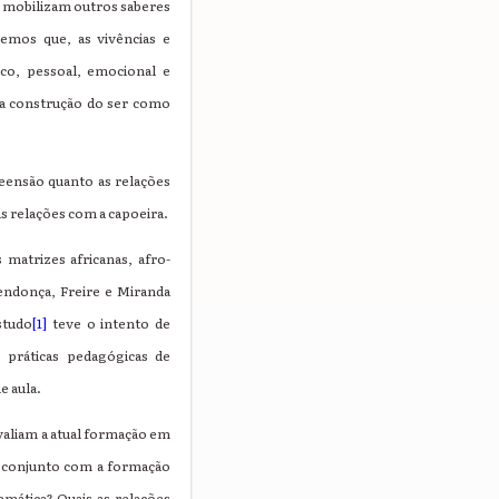
 mobilizam outros saberes
emos que, as vivências e
ico, pessoal, emocional e
na construção do ser como
eensão quanto as relações
as relações com a capoeira.
 matrizes africanas, afro-
Mendonça, Freire e Miranda
studo
[1]
teve o intento de
s práticas pedagógicas de
e aula.
aliam a atual formação em
m conjunto com a formação
emática? Quais as relações