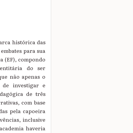
arca histórica das
s embates para sua
ica (EF), compondo
entitária do ser
 que não apenas o
i de investigar e
dagógica de três
rrativas, com base
das pela capoeira
vências, inclusive
 academia haveria