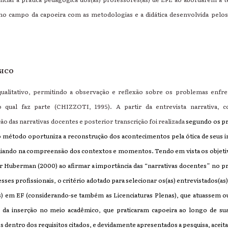
 no campo da capoeira com as metodologias e a didática desenvolvida pelos
GICO
qualitativo, permitindo a observação e reflexão sobre os problemas enf
qual faz parte (CHIZZOTI, 1995). A partir da entrevista narrativa,
o das narrativas docentes e posterior transcrição foi realizada
segundo os p
 o método oportuniza a reconstrução dos acontecimentos pela ótica de seus 
uxiliando na compreensão dos contextos e momentos. Tendo em vista os objet
por Huberman (2000) ao afirmar a importância das “narrativas docentes” no 
ses profissionais, o critério adotado para selecionar os(as) entrevistados(a
as) em EF (considerando-se também as Licenciaturas Plenas), que atuassem o
 da inserção no meio acadêmico, que praticaram capoeira ao longo de sua 
 dentro dos requisitos citados, e devidamente apresentados a pesquisa, aceit