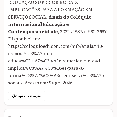
EDUCAÇÃO SUPERIOR E O EAD:
IMPLICAÇÕES PARA A FORMAÇÃO EM
SERVIÇO SOCIAL.
Anais do Colóquio
Internacional Educação e
Contemporaneidade
, 2022 . ISSN: 1982-3657.
Disponível em:
https://coloquioeducon.com/hub/anais/440-
expans%C3%A3o-da-
educa%C3%A7%C3%A3o-superior-e-o-ead-
implica%C3%A7%C3%B5es-para-a-
forma%C3%A7%C3%A3o-em-servi%C3%A7o-
social/. Acesso em: 9 ago. 2026.
📋
Copiar citação