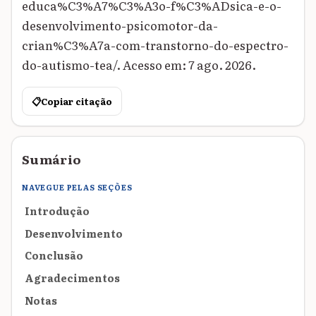
educa%C3%A7%C3%A3o-f%C3%ADsica-e-o-
desenvolvimento-psicomotor-da-
crian%C3%A7a-com-transtorno-do-espectro-
do-autismo-tea/. Acesso em: 7 ago. 2026.
📋
Copiar citação
Sumário
NAVEGUE PELAS SEÇÕES
Introdução
Desenvolvimento
Conclusão
Agradecimentos
Notas