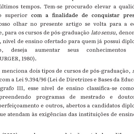
 últimos tempos. Tem-se
procur
ado elevar a qual
no superior
com a finalidade de conquistar pres
osso olhar no presente artigo se volta para a e
e, para os cursos de pós-graduação
lato sensu
, deno
o,
nível
de ensino ofertad
o
para quem já possui dip
,
deseja aumentar seus conhecimentos
RGER, 1980)
.
o
menciona
dois tipos de
cursos de
pós-graduação,
 com a Lei 9.394/96
(
Lei de Diretrizes e Bases da Edu
grafo III,
esse nível de ensino classifica-se com
preendendo programas de mestrado e douto
aperfeiçoamento e outros, abertos a candidatos dip
ue atendam às exigências das instituições de ensin