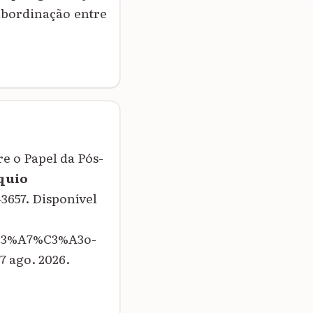
subordinação entre
e o Papel da Pós-
quio
2-3657. Disponível
%C3%A7%C3%A3o-
 ago. 2026.