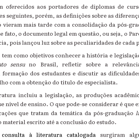
m oferecidos aos portadores de diplomas de cur
e
s seguintes, porém, as definições sobre as diferenç
 vieram mais tarde com a consolidação da pós-gr
se fato, o documento legal em questão,
ou seja, o Par
a, pois lançou luz sobre as peculiaridades de cada
 tem como objetivos conhecer a história e legislaç
ato sensu
no Brasil, refletir sobre a relevânc
 formação dos estudantes e discutir as dificuldad
alho com
a obtenção do
título de especialista.
ratura incluiu a legislação, as produções acadêmi
s
e nível de ensino
.
O que pode
-
s
e
considerar é que e
cações
que tratam da
temática da pós-graduação
l
material escrito até a conclusão do estudo.
consulta à literatura catalogada
surgiram alg