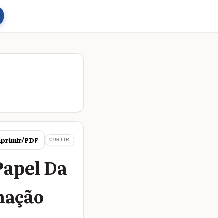
primir/PDF
CURTIR
Papel Da
mação