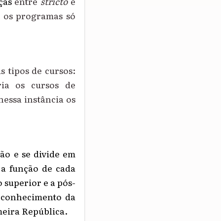
ças
entre
stricto
e
e os programas só
s tipos de cursos:
ria os cursos de
nessa instância os
ão e se divide em
l a função de cada
o superior e a pós
-
a conhecimento da
meira República.