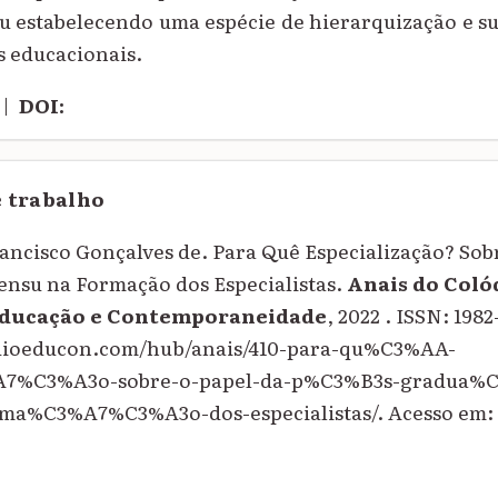
nsu estabelecendo uma espécie de hierarquização e 
s educacionais.
|
DOI:
e trabalho
ncisco Gonçalves de. Para Quê Especialização? Sobr
ensu na Formação dos Especialistas.
Anais do Coló
Educação e Contemporaneidade
, 2022 . ISSN: 198
quioeducon.com/hub/anais/410-para-qu%C3%AA-
%A7%C3%A3o-sobre-o-papel-da-p%C3%B3s-gradua
rma%C3%A7%C3%A3o-dos-especialistas/. Acesso em: 7