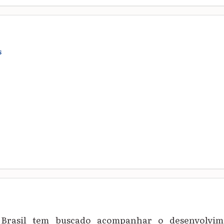
S
Brasil tem
busc
ado acompanhar o desenvolvime