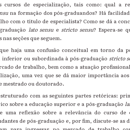
 cursos de especialização, tais como: qual a r
ensu
na formação dos
pós-graduando
s? Há facilida
ho com o título de especialista? Como se dá a con
-graduação
lato sensu
e
stricto sensu
? Espera
-
s
e
q
s n
a
s
seções
que seguem.
que h
aja
uma confusão conceitual e
m
t
or
n
o
d
a p
 i
nferior ou subordinada à pós-graduação
stricto 
rcado de trabalho, bem como
a
atuação profissiona
alização, uma vez que se dá mai
or
importância aos 
de
mestrado ou doutorado.
estrutur
ado
com
a
s
seguinte
s partes retóricas
: pri
ico sobre a educação superior e
a
pós-graduação
la
e uma reflexão sobre a relevância do curso de 
udantes
de
pós-gradua
ção
e, por fim, discute-se as 
tam para ingressar no mercado de trabalho co