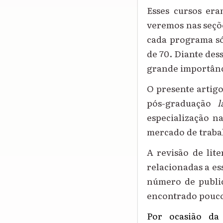
Esses cursos era
veremos n
a
s
seçõ
cada programa só
de 70. Diante des
grande importânci
O
presente artigo
pós-graduação
l
especialização na
mercado de trab
A revisão de lite
relacionadas a es
número de publi
encontrado pouco 
Por ocasião da 