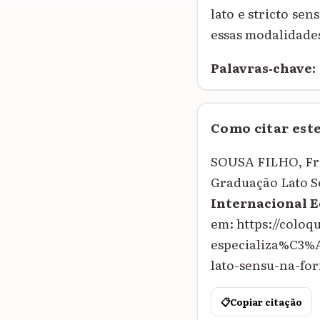
lato e stricto se
essas modalidade
Palavras‑chave:
Como citar est
SOUSA FILHO, Fra
Graduação Lato S
Internacional 
em: https://colo
especializa%C3
lato-sensu-na-fo
📋
Copiar citação