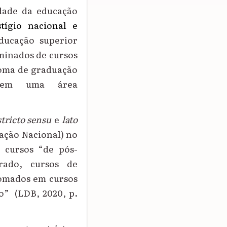
idade da educação
tígio nacional e
ducação superior
minados de cursos
loma de graduação
 em uma área
stricto sensu
e
lato
cação Nacional
)
no
o curso
s “
de pós-
rado, cursos de
lomados em cursos
o
”
(LDB,
2020,
p.