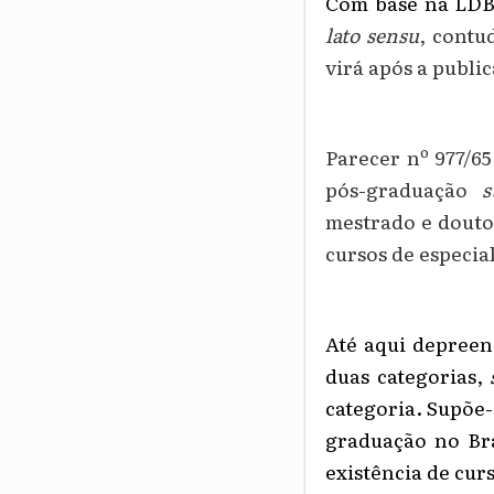
Com base na LDB 
lato
sensu
, c
o
ntu
virá após a publi
Parecer nº 977/65
pós-graduação
s
mestrado e douto
cursos de especia
Até aqui depreen
duas categorias,
s
categoria. Supõe-s
graduação no Bra
existência de cur