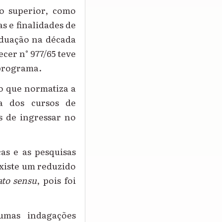
so superior, como
as e finalidades de
aduação na década
ecer n° 977/65
teve
 programa.
ão que normatiza a
ia dos cursos de
es de ingressar no
cas e as pesquisas
xiste um
reduzido
ato sensu
, pois foi
umas indagações