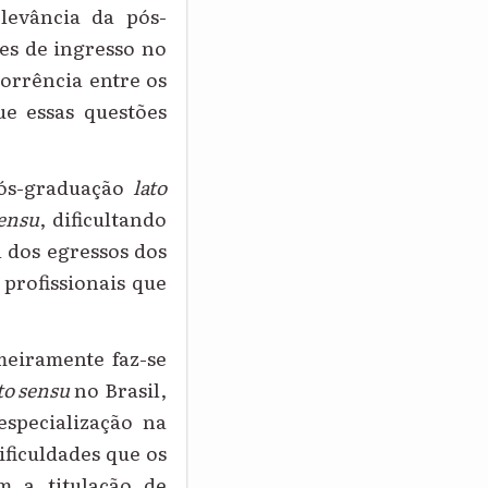
elevância da pós-
des de ingresso no
corrência entre os
ue essas questões
ós-graduação
lato
sensu
, dificultando
l dos egressos dos
profissionais que
meiramente faz-se
to sensu
no Brasil,
especialização na
dificuldades que os
m a titulação de