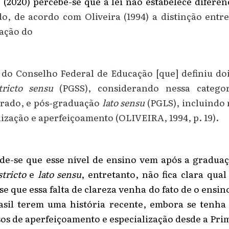
(2020) p
ercebe-se que a lei não estabelece diferen
do, d
e acordo com Oliveira (1994) a distinção entr
cação do
 do Conselho Federal de Educação [que] definiu doi
tricto sensu
(PGSS), considerando nessa catego
rado, e pós-graduação
lato sensu
(PGLS), incluindo 
lização e aperfeiçoamento (O
LIVEIRA,
1994, p.
19)
.
de-se que esse nível de ensino vem após a graduaç
tricto
e
lato sensu
, en
tre
tanto, não fica clara qua
e que essa falta de clareza venha do fato de o ensin
sil terem uma história recente, embora se tenh
sos de aperfeiçoamento e especialização desde a Pri