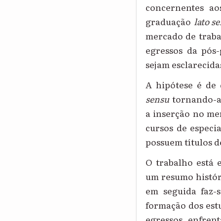
concernentes aos
graduação
lato s
mercado de trabal
egressos da pós
sejam esclarecida
A
hipótese é de 
sensu
tornando-a
a
inserção no me
cursos de especi
possuem
títulos 
O
trabalho está
um resumo histór
em seguida faz-s
formação dos est
egressos enfren