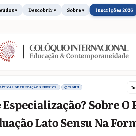
eúdos ▾
Descobrir ▾
Sobre ▾
Inscrições 2026
rabalho
Im
OLÍTICAS DE EDUCAÇÃO SUPERIOR
⏱ 21 MIN
 Especialização? Sobre O 
duação Lato Sensu Na For