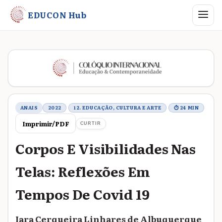
Abrir me
EDUCON Hub
Metadados do trabalho
ANAIS
2022
12. EDUCAÇÃO, CULTURA E ARTE
⏱ 24 MIN
Imprimir/PDF
CURTIR
Corpos E Visibilidades Nas
Telas: Reflexões Em
Tempos De Covid 19
Iara Cerqueira Linhares de Albuquerque