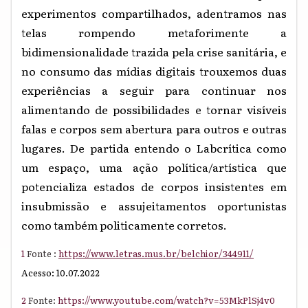
experimentos compartilhados, adentramos nas
telas rompendo
metaforimente
a
bidimensionalidade trazida
pela
crise sanitária, e
no consumo das
mídias digitais
t
rouxemos duas
experiências a seguir para continuar nos
alimentando de possibilidades e tornar visíveis
falas e corpos sem abertura para outros e outras
lugares
. De partida entendo o Labcrítica como
um espaço, uma ação política/artística que
potencializa estados de corpos insistentes em
insubmissão e assujeitamentos oportunistas
como também politicamente corretos.
1
Fonte :
https://www.letras.mus.br/belchior/344911/
Acesso: 10.07.2022
2
Fonte:
https://www.youtube.com/watch?v=53MkPlSj4v0