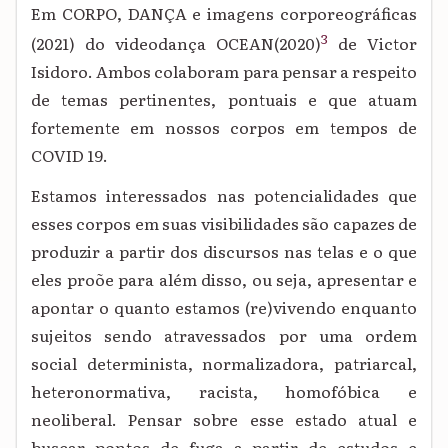
Em CORPO, DANÇA e imagens corporeográficas
3
(2021)
do videodança OCEAN
(2020)
de Victor
Isidoro.
A
mbos
colaboram para pensar a respeito
de temas pertinentes, pontuais e que atuam
fortemente em nossos corpos
em tempo
s
de
COVID 19
.
Estamos interessados nas potencialidades que
esses corpo
s
em suas visibilidades
são capazes de
produzir
a partir dos discursos nas telas e o que
eles proõe
para além disso, ou seja,
apresentar e
apontar o quanto estamos
(re)
vivendo enquanto
sujeitos
sendo
atravessados por uma ordem
social determinista, normalizadora, patriarcal,
heteronormativa, racista, homofóbica e
neoliberal. Pensar sobre esse estado atual e
buscar pontos de fuga a partir de estudos e