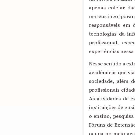
apenas coletar dad
marcos incorporando
responsáveis em d
tecnologias da in
profissional, esp
experiências nessa
Nesse sentido a ext
acadêmicas que via
sociedade, além d
profissionais cida
As atividades de 
instituições de ens
o ensino, pesquisa
Fóruns de Extensão
ocupa no meio aca