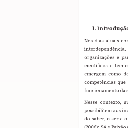
1. Introduçã
Nos dias atuais co
interdependência, 
organizações e par
científicos e tecn
emergem como desa
competências que c
funcionamento da so
Nesse contexto, s
possibilitem aos i
do saber, o ser e
(2006); Sá e Paixão