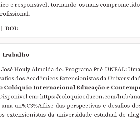
tico e responsável, tornando-os mais comprometido
profissional.
|
DOI:
e trabalho
José Houly Almeida de. Programa Pré-UNEAL: Uma 
safios dos Acadêmicos Extensionistas da Universida
o Colóquio Internacional Educação e Contem
. Disponível em: https://coloquioeducon.com/hub/an
ma-an%C3%A1lise-das-perspectivas-e-desafios-do
extensionistas-da-universidade-estadual-de-alago