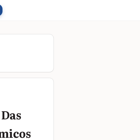
 Das
êmicos