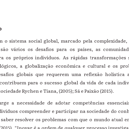
o
m o sistema social global, marcado pela complexidade, 
são vários os desafios para os países, as comunidade
a os próprios indivíduos. As rápidas transformações 
ológicos, a globalização econômica e cultural e os pr
fios globais que requerem uma reflexão holística a
ontribuem para o sucesso global da vida de cada indi
ciedade Rychen e Tiana, (2005); Sá e Paixão (2015).
urge a necessidade de adotar competências essenciai
ndivíduos compreender e participar na sociedade do co
 o saber resolver os problemas com que o mundo atual 
 (2015). “Inovar é a ordem de qualquer processo investiga