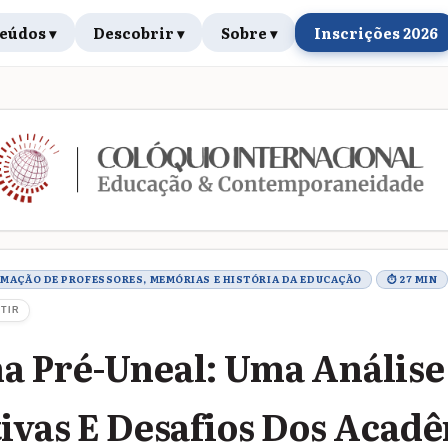
eúdos ▾
Descobrir ▾
Sobre ▾
Inscrições 2026
rabalho
RMAÇÃO DE PROFESSORES, MEMÓRIAS E HISTÓRIA DA EDUCAÇÃO
⏱ 27 MIN
TIR
 Pré-Uneal: Uma Análise
ivas E Desafios Dos Acad