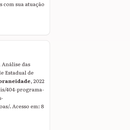
s com sua atuação
Análise das
de Estadual de
poraneidade
, 2022
ais/404-programa-
s-
as/. Acesso em: 8