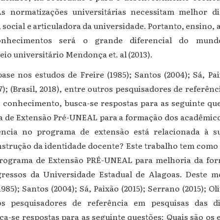
As normatizações universitárias necessitam melhor di
social e articuladora da universidade. Portanto, ensino, 
nhecimentos será o grande diferencial do mund
io universitário Mendonça et. al (2013).
se nos estudos de Freire (1985); Santos (2004); Sá, Pai
017); (Brasil, 2018), entre outros pesquisadores de referên
do conhecimento,
busca-se respostas para as seguinte qu
a de Extensão Pré-UNEAL para a formação dos acadêmico
cia no programa de extensão está relacionada à su
nstrução da identidade docente?
Este trabalho tem como 
 Programa de Extensão PRÉ-UNEAL para
melhoria da fo
gressos da Universidade Estadual de Alagoas.
Deste m
985); Santos (2004); Sá, Paixão (2015); Serrano (2015); Oliv
os pesquisadores de referência em pesquisas das d
a-se respostas para as seguinte questões: Quais são os 