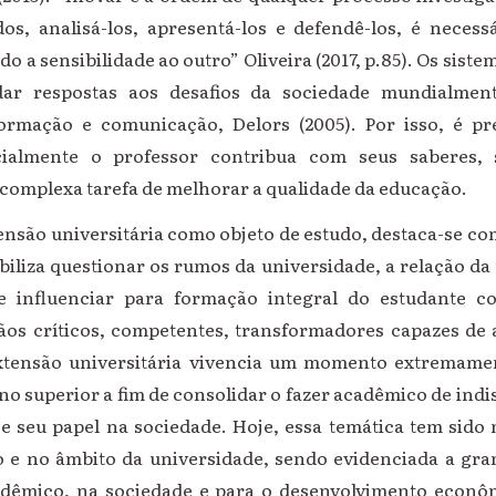
os, analisá-los, apresentá-los e defendê-los, é necess
 a sensibilidade ao outro” Oliveira (2017, p.85). Os siste
ar respostas aos desafios da sociedade mundialmen
formação e comunicação, Delors (2005). Por isso, é pr
ecialmente o professor contribua com seus saberes, 
 complexa tarefa de melhorar a qualidade da educação.
ensão universitária como objeto de estudo, destaca-se c
biliza questionar os rumos da universidade, a relação da
e influenciar para formação integral do estudante c
dãos críticos, competentes, transformadores capazes de 
extensão universitária vivencia um momento extremame
ino superior a fim de consolidar o fazer acadêmico de indi
 e seu papel na sociedade. Hoje, essa temática tem sido 
 e no âmbito da universidade, sendo evidenciada a gr
dêmico, na sociedade e para o desenvolvimento econômi