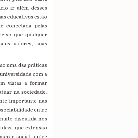
ário ir além desses
mas educativos estão
te conectada pelas
eciso que qualquer
seus valores, suas
omo uma das práticas
 universidade com a
om vistas a formar
atuar na sociedade.
nte importante nas
ssociabilidade entre
muito discutida nos
andeza que extensão
co e social, entre