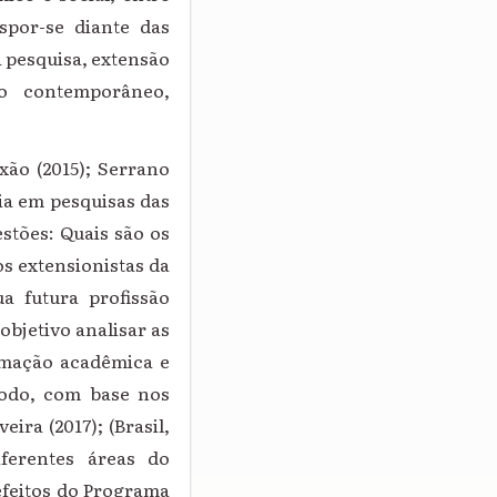
spor-se diante das
a pesquisa, extensão
o contemporâneo,
xão (2015); Serrano
cia em pesquisas das
estões:
Quais são os
s extensionistas da
a futura profissão
objetivo analisar as
rmação acadêmica e
odo, com base nos
eira (2017); (Brasil,
iferentes áreas do
efeitos do Programa