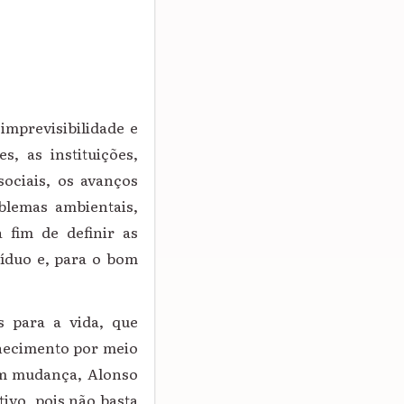
imprevisibilidade e
s, as instituições,
sociais, os avanços
oblemas ambientais,
 fim de definir as
víduo e, para o bom
s para a vida, que
nhecimento por meio
em mudança, Alonso
tivo, pois não basta