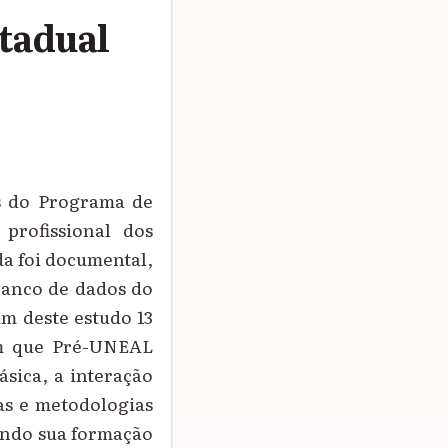
stadual
es do Programa de
rofissional dos
da foi documental,
 Banco de dados do
m deste estudo 13
ram que Pré-UNEAL
sica, a interação
vas e metodologias
ando sua formação