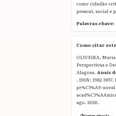
como cidadão crí
pessoal, social e 
Palavras‑chave:
Como citar est
OLIVEIRA, Maria 
Perspectivas e De
Alagoas.
Anais d
. ISSN: 1982-3657
pr%C3%A9-uneal-u
acad%C3%AAmicos-
ago. 2026.
📋
Copiar citação