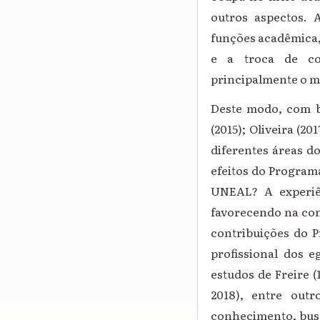
outros aspectos. 
funções acadêmica, 
e a troca de co
principalmente o me
Deste modo, com ba
(2015); Oliveira (2
diferentes áreas 
efeitos do Program
UNEAL? A experiên
favorecendo na co
contribuições do
profissional dos e
estudos de Freire (1
2018), entre outr
conhecimento, busc