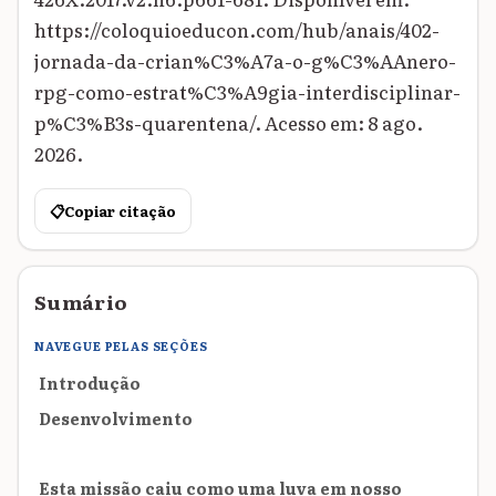
https://coloquioeducon.com/hub/anais/402-
jornada-da-crian%C3%A7a-o-g%C3%AAnero-
rpg-como-estrat%C3%A9gia-interdisciplinar-
p%C3%B3s-quarentena/. Acesso em: 8 ago.
2026.
📋
Copiar citação
Sumário
NAVEGUE PELAS SEÇÕES
Introdução
Desenvolvimento
Esta missão caiu como uma luva em nosso