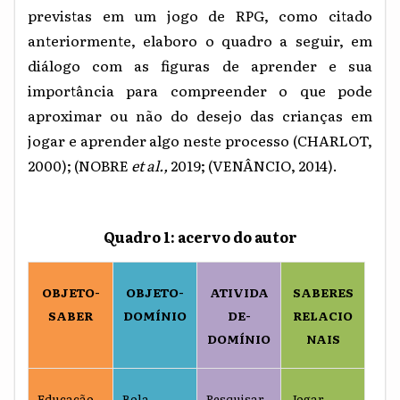
previstas em um jogo de RPG, como citado
anteriormente, elaboro o quadro a seguir, em
diálogo com as figuras de aprender e sua
importância para compreender o que pode
aproximar ou não do desejo das crianças em
jogar e aprender algo neste processo (CHARLOT,
2000); (NOBRE
et al.,
2019; (VENÂNCIO, 2014).
Quadro 1: acervo do autor
OBJETO-
OBJETO-
ATIVIDA
SABERES
SABER
DOMÍNIO
DE-
RELACIO
DOMÍNIO
NAIS
Educação
Bola,
Pesquisar,
Jogar