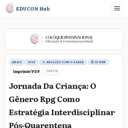
Abrir me
EDUCON Hub
Metadados do trabalho
ANAIS
2022
9. RELAÇÃO COM O SABER
⏱ 26 MIN
Imprimir/PDF
CURTIR
Jornada Da Criança: O
Gênero Rpg Como
Estratégia Interdisciplinar
Pós-Quarentena