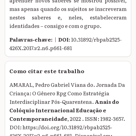
aprender novos saberes se mostrou possível,
mas apenas quando os sujeitos se inscreveram
nestes saberes e, neles, estabeleceram
identidades – consigo e com o grupo.
Palavras‑chave:
|
DOI:
10.31892/rbpab2525-
426X.2017.v2.n6.p661-681
Como citar este trabalho
AMARAL, Pedro Gabriel Viana do. Jornada Da
Criança: O Gênero Rpg Como Estratégia
Interdisciplinar Pós-Quarentena.
Anais do
Colóquio Internacional Educação e
Contemporaneidade
, 2022 . ISSN: 1982-3657.
DOI: https://doi.org/10.31892/rbpab2525-
426X.2017.v2.n6.p661-681. Disponível em: