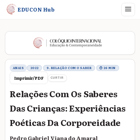
Abrir me
EDUCON Hub
Metadados do trabalho
ANAIS
2022
9. RELAÇÃO COM O SABER
⏱ 26 MIN
Imprimir/PDF
CURTIR
Relações Com Os Saberes
Das Crianças: Experiências
Poéticas Da Corporeidade
Pedro Gabriel Viana do Amaral