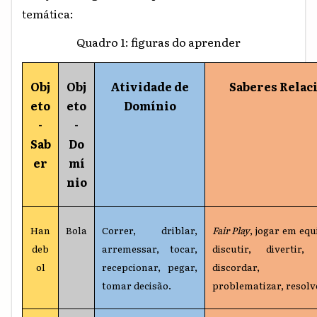
temática:
Quadro 1: figuras do aprender
Obj
Obj
Atividade de
Saberes Relac
eto
eto
Domínio
-
-
Sab
Do
er
mí
nio
Han
Bola
Correr, driblar,
Fair Play
, jogar em equ
deb
arremessar, tocar,
discutir, divertir, 
ol
recepcionar, pegar,
discordar, con
tomar decisão.
problematizar, resolv