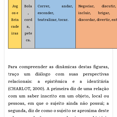
Jog
Bola
Correr, andar,
Negociar, discutir
os e
,
esconder,
incluir, brigar, c
Brin
cord
teatralizar, tocar.
discordar, divertir, en
cade
a,
iras
pete
ca.
Para compreender as dinâmicas destas figuras,
traço um diálogo com suas perspectivas
relacionais: a epistêmica e a identitária
(CHARLOT, 2000). A primeira diz de uma relação
com um saber inscrito em um objeto, local ou
pessoas, em que o sujeito ainda não possui; a
segunda, diz de como o sujeito se aproxima deste