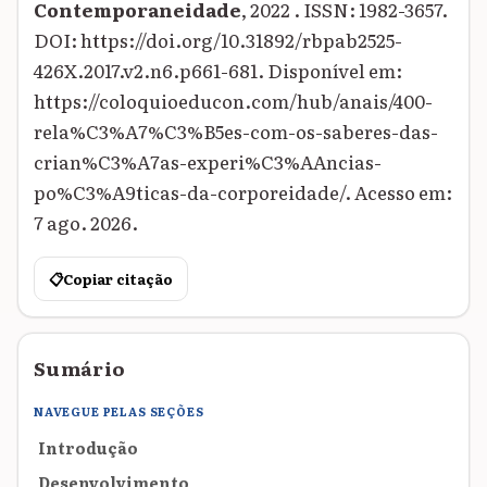
Contemporaneidade
, 2022 . ISSN: 1982-3657.
DOI: https://doi.org/10.31892/rbpab2525-
426X.2017.v2.n6.p661-681. Disponível em:
https://coloquioeducon.com/hub/anais/400-
rela%C3%A7%C3%B5es-com-os-saberes-das-
crian%C3%A7as-experi%C3%AAncias-
po%C3%A9ticas-da-corporeidade/. Acesso em:
7 ago. 2026.
📋
Copiar citação
Sumário
NAVEGUE PELAS SEÇÕES
Introdução
Desenvolvimento