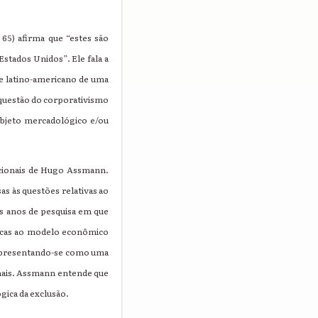
65) afirma que “estes são
stados Unidos”. Ele fala a
 e latino-americano de uma
 questão do corporativismo
bjeto mercadológico e/ou
acionais de Hugo Assmann.
s às questões relativas ao
s anos de pesquisa em que
ticas ao modelo econômico
, apresentando-se como uma
nais. Assmann entende que
ica da exclusão.