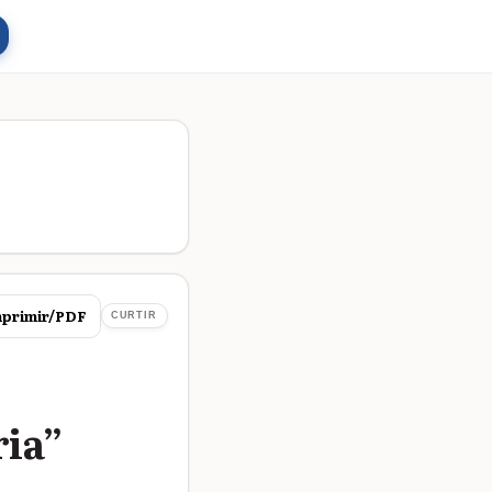
primir/PDF
CURTIR
ria”