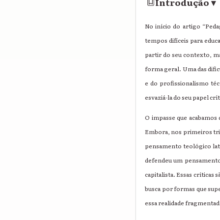
Introdução
▾
No início do artigo “Ped
tempos difíceis para educ
partir do seu contexto, m
forma geral. Uma das difi
e do profissionalismo t
esvaziá-la do seu papel cr
O impasse que acabamos d
Embora, nos primeiros tri
pensamento teológico lat
defendeu um pensamento t
capitalista. Essas crític
busca por formas que sup
essa realidade fragmenta