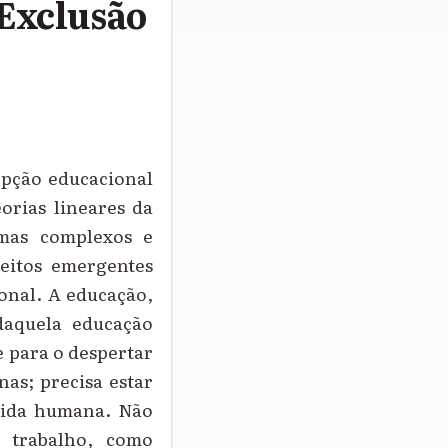
Exclusão
epção educacional
rias lineares da
mas complexos e
eitos emergentes
onal. A educação,
daquela educação
e para o despertar
as; precisa estar
 vida humana. Não
 trabalho, como