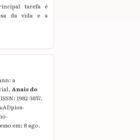
incipal tarefa é
esa da vida e a
ann: a
cial.
Anais do
. ISSN: 1982-3657.
3%ADpios-
mo-
sso em: 8 ago.