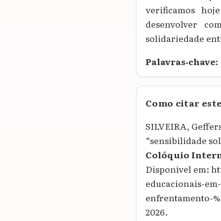
verificamos hoj
desenvolver co
solidariedade ent
Palavras‑chave:
Como citar est
SILVEIRA, Geffer
“sensibilidade so
Colóquio Inter
Disponível em: h
educacionais-em
enfrentamento-%
2026.