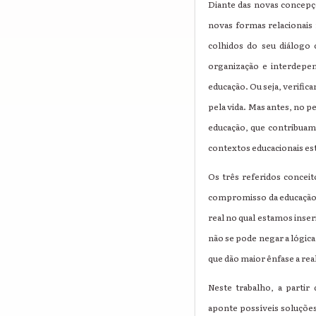
Diante das novas concepç
novas formas relacionais
colhidos do seu diálogo 
organização e interdepen
educação. Ou seja, verifi
pela vida. Mas antes, no 
educação, que contribuam 
contextos educacionais es
Os três referidos concei
compromisso da educação é
real no qual estamos inse
não se pode negar a lógic
que dão maior ênfase a rea
Neste trabalho, a parti
aponte possíveis soluções