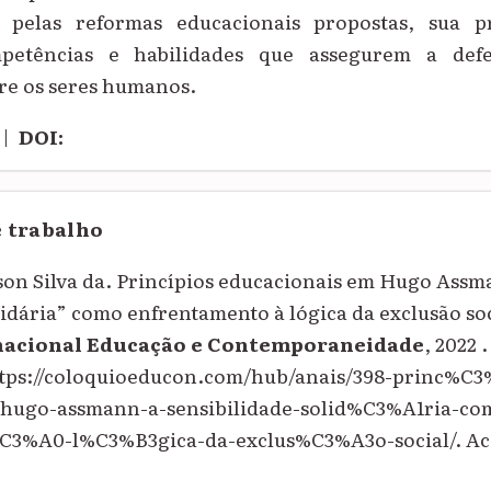
e pelas reformas educacionais propostas, sua pr
mpetências e habilidades que assegurem a def
re os seres humanos.
|
DOI:
e trabalho
son Silva da. Princípios educacionais em Hugo Assm
lidária” como enfrentamento à lógica da exclusão so
nacional Educação e Contemporaneidade
, 2022 
ttps://coloquioeducon.com/hub/anais/398-princ%C
-hugo-assmann-a-sensibilidade-solid%C3%A1ria-co
C3%A0-l%C3%B3gica-da-exclus%C3%A3o-social/. Ace