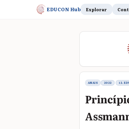
EDUCON Hub
Explorar
Cont
Metadados do t
ANAIS
2022
12. E
Princípi
Assmann: