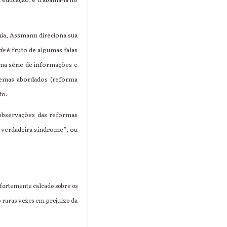
mia, Assmann direciona sua
de
é fruto de algumas falas
ma série de informações e
temas abordados (reforma
to.
bservações das reformas
 verdadeira síndrome”, ou
fortemente calcado sobre os
o raras vezes em prejuízo da