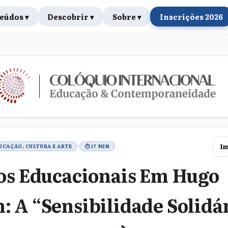
eúdos ▾
Descobrir ▾
Sobre ▾
Inscrições 2026
rabalho
Im
DUCAÇÃO, CULTURA E ARTE
⏱ 17 MIN
os Educacionais Em Hugo
 A “Sensibilidade Solidá