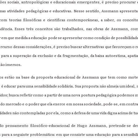
ões sociais, antropológicas e educacionais emergentes, é preciso procurar 
 nas atividades pedagógicas e educativas. Nesse sentido, Assmann apresenta
com teorias filosóficas e científicas contemporâneas, a saber, os conceit
dência. Esses três conceitos são trabalhados, nas obras de Assmann, com i
car em que medida a educação pode se apresentar como condição de possibilid
percurso dessas considerações, é preciso buscar alternativas que favoreçam o
para a superação da exclusão e da fragmentação, da baixa autoestima, apati
tão imersos.
tos estão na base da proposta educacional de Assmann que tem como mote
 educar para uma sensibilidade solidária. Sua proposta não almeja um ideal
ridos; busca refletir como a partir de uma nova postura pedagógica podemos mu
a do mercado e o poder que ela exerce em nossa sociedade, pode-se, em contrap
lidades não contempladas por ela, como a defesa de uma vida digna acima de tu
r do pensamento filosófico-educacional de Hugo Assmann, pretende-se d
 para a seguinte problemática: em que consiste uma educação para a sensibi