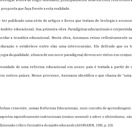
proposta que faça frente a esta realidade.
de ter publicado uma série de artigos e livros que tratam de teologia e econo
o âmbito educacional. Sua primeira obra
Paradigmas educacionais e corporeida
bordar a temática educacional. Nesta obra, Assmann reúne reflexivamente u
 educação e estabelece entre elas uma interconexão. Ele defende que os 
agogia da qualidade, a busca de um novo paradigma) devem ser vistos em conjun
de de uma reforma educacional em nosso país é tratada a partir de o
 em outros países. Nesse processo, Assmann identifica o que chama de “uma
ênfase crescente, nessas Reformas Educacionais, num conceito de aprendizagem 
aspectos especificamente instrucionais (ensino mesmo!) e sobre o eficientismo, nã
dimensão crítico-formativa do sujeito educando (ASSMANN, 1995, p. 20).