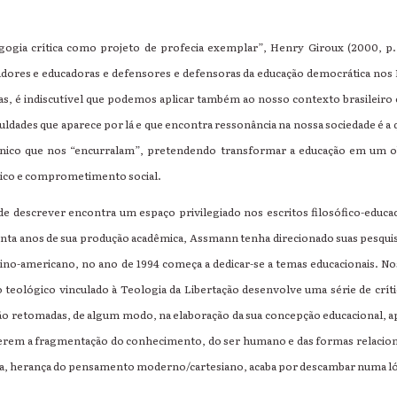
agogia crítica como projeto de profecia exemplar”, Henry Giroux (2000, p. 
adores e educadoras e defensores e defensoras da educação democrática nos E
as, é indiscutível que podemos aplicar também ao nosso contexto brasileiro
culdades que aparece por lá e que encontra ressonância na nossa sociedade é a
écnico que nos “encurralam”, pretendendo transformar a educação em um o
ítico e comprometimento social.
e descrever encontra um espaço privilegiado nos escritos filosófico-educ
nta anos de sua produção acadêmica, Assmann tenha direcionado suas pesquisa
ino-americano, no ano de 1994 começa a dedicar-se a temas educacionais. No
eológico vinculado à Teologia da Libertação desenvolve uma série de crí
as são retomadas, de algum modo, na elaboração da sua concepção educacional
erem a fragmentação do conhecimento, do ser humano e das formas relacio
da, herança do pensamento moderno/cartesiano, acaba por descambar numa lóg