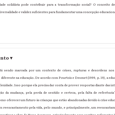
idade solidária pode contribuir para a transformação social? O conceito de
iversalidade e validez suficientes para fundamentar uma concepção educacion
ento
▾
á sendo marcada por um contexto de crises, rupturas e desordens nos 
 diferente na educação. De acordo com Pourtois e Desmet (1999, p. 19), a edu
plexidade. Isso porque ela precisa dar conta de prover respostas diante das 
ção da mudança, pela perda de sentido e certeza, pela falta de referência
como oferecer um futuro às crianças que estão abandonadas devido à crise edu
 um reencantamento pela vida, pelo mundo, e principalmente, um reencantam
investigar a obra de Hugo Assmann, principalmente seus escritos referentes à 