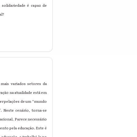
 solidariedade é capaz de
al?
mais variados setores da
cação na atualidade está em
interpelações de um “mundo
”. Neste cenário, torna-se
cacional. Parece necessário
ento pela educação. Este é
educação, e trabalhá-la no