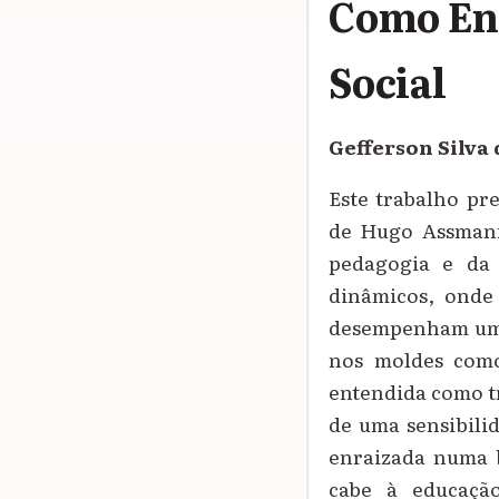
Como En
Social
Gefferson Silva 
Este trabalho pr
de Hugo Assmann
pedagogia e da
dinâmicos, onde
desempenham um p
nos moldes como
entendida como tr
de uma sensibili
enraizada numa b
cabe à educaçã