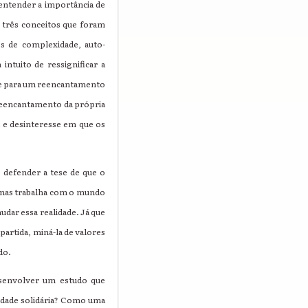
entender a importância de
 três conceitos que foram
os de complexidade, auto-
ntuito de ressignificar a
ade para um reencantamento
 reencantamento da própria
a e desinteresse em que os
 defender a tese de que o
, mas trabalha com o mundo
dar essa realidade. Já que
artida, miná-la de valores
do.
esenvolver um estudo que
lidade solidária? Como uma