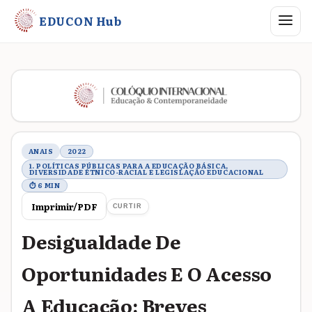
Abrir me
EDUCON Hub
Metadados do trabalho
ANAIS
2022
1. POLÍTICAS PÚBLICAS PARA A EDUCAÇÃO BÁSICA,
DIVERSIDADE ÉTNICO-RACIAL E LEGISLAÇÃO EDUCACIONAL
⏱ 6 MIN
Imprimir/PDF
CURTIR
Desigualdade De
Oportunidades E O Acesso
A Educação: Breves