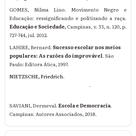
GOMES, Nilma Lino. Movimento Negro e
Educação: ressignificando e politizando a raça.
Educação e Sociedade,
Campinas, v. 33, n. 120, p.
727-744, jul. 2012.
LAHIRE, Bernard.
Sucesso escolar nos meios
populares: As razões do improvável
. São
Paulo: Editora Ática, 1997.
NIETZSCHE, Friedrich
.
Crepúsculo dos Ídolos
–
ou como filosofar com o martelo
.
Rio de Janeiro:
Relume Dum
ará, 2003.
SAVIANI, Dermeval.
Escola e Democracia
.
Campinas: Autores Associados, 2018.