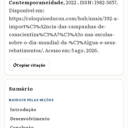
Contemporaneidade
, 2022 . ISSN: 1982-3657.
Disponível em:
https://coloquioeducon.com/hub/anais/392-a-
import%C3%A2ncia-das-campanhas-de-
conscientiza%C3%A7%C3%A3o-nas-escolas-
sobre-o-dia-mundial-da-%C3%A1gua-e-seus-
rebatimentos/. Acesso em: 5 ago. 2026.
📋
Copiar citação
Sumário
NAVEGUE PELAS SEÇÕES
Introdução
Desenvolvimento
Conclusão