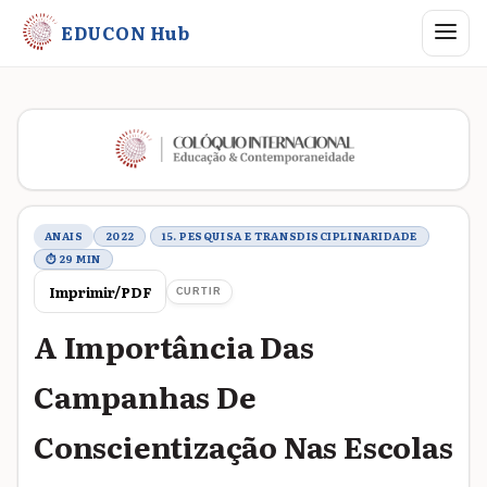
Abrir me
EDUCON Hub
Metadados do trabalho
ANAIS
2022
15. PESQUISA E TRANSDISCIPLINARIDADE
⏱ 29 MIN
Imprimir/PDF
CURTIR
A Importância Das
Campanhas De
Conscientização Nas Escolas