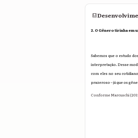
Desenvolvim
2.
O G
ênero tirinha e
m 
Sabemos que o estudo dos 
interpretação. Desse modo
com eles no seu cotidiano
prazeroso – já que os gêne
Conforme Marcuschi (2015,