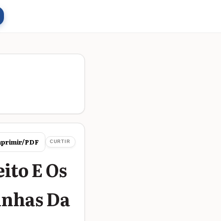
primir/PDF
CURTIR
ito E Os
inhas Da