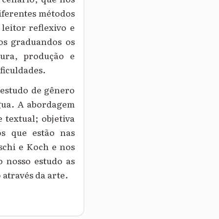
iferentes métodos
leitor reflexivo e
 os graduandos os
tura, produção e
ficuldades.
 estudo de gênero
ngua. A abordagem
 textual; objetiva
os que estão nas
schi e Koch e nos
o nosso estudo as
 através da arte.