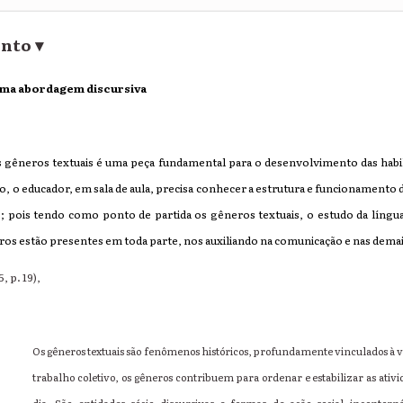
ento
▾
um
a abordagem discursiva
gêneros textuais é uma peça fundamental para o desenvolvimento das habilid
, o educador, em sala de aula, precisa conhecer a estrutura e funcionamento 
; pois tendo como ponto de partida os gêneros textuais, o estudo da língu
ros estão presentes em toda parte, nos auxiliando na comunicação e nas demais
 p. 19),
Os gêneros textuais são fenômenos históricos, profundamente vinculados à vid
trabalho coletivo, os gêneros contribuem para ordenar e estabilizar as ativ