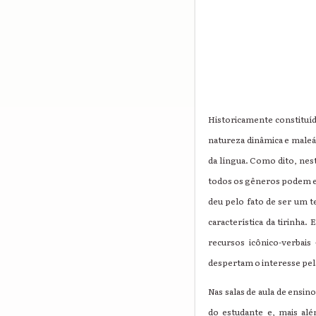
Historicamente constituíd
natureza dinâmica e maleá
da língua. Como dito, nes
todos os gêneros podem e 
deu pelo fato de ser um 
característica da tirinha
recursos icônico-verbai
despertam o interesse pela
Nas salas de aula de ensin
do estudante e, mais alé