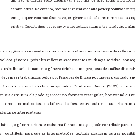
dia. São entidades sócio discursivas e formas de ação social incontorn
comunicativa. No entanto, mesmo apresentando alto poder preditivo e inte
em qualquer contexto discursivo, os gêneros não são instrumentos estanq
criativa. Caracterizam-se como eventos textuais altamente maleáveis, dinâmic
os, os gêneros se revelam como instrumentos comunicativos e de reflexão. 
vel dos gêneros, pois eles refletem as constantes mudanças sociais e, con
te trabalho selecionamos o gênero tirinha como proposta de análise discursiva
devem ser trabalhados pelos professores de língua portuguesa, contudo a nos
texto curto e com desfechos inesperados. Conforme Ramos (2009), a presen
. Em sua estrutura ela pode aparecer no formato retangular, horizontal ou ve
s – como onomatopeias, metáforas, balões, entre outros – que chamam 
 leitura e interpretação.
o básico, o gênero tirinha é mais uma ferramenta que pode contribuir para o es
m, contribuir para que as interpretações textuais alcancem outras possibi