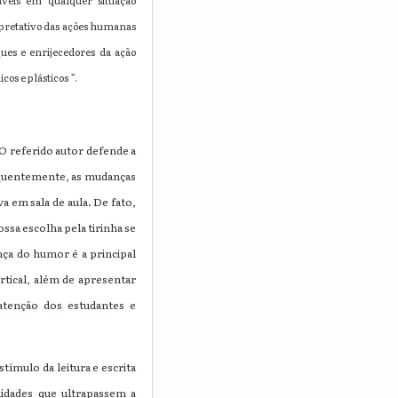
áveis em qualquer situação
rpretativo das ações humanas
ues e enrijecedores da ação
os e plásticos ”.
O referido autor defende a
sequentemente, as mudanças
 em sala de aula. De fato,
sa escolha pela tirinha se
ça do humor é a principal
rtical, além de apresentar
atenção dos estudantes e
tímulo da leitura e escrita
lidades que ultrapassem a