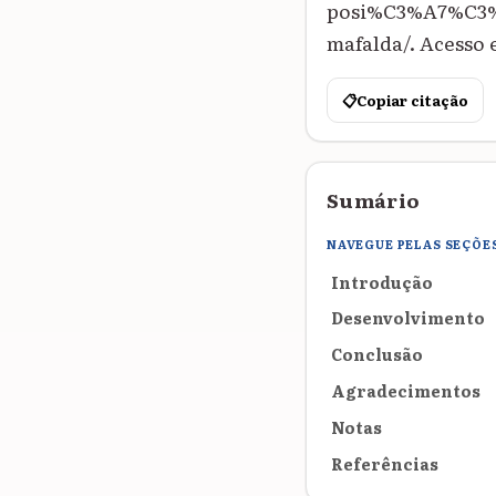
posi%C3%A7%C3%B5
mafalda/. Acesso 
📋
Copiar citação
Sumário
NAVEGUE PELAS SEÇÕE
Introdução
Desenvolvimento
Conclusão
Agradecimentos
Notas
Referências