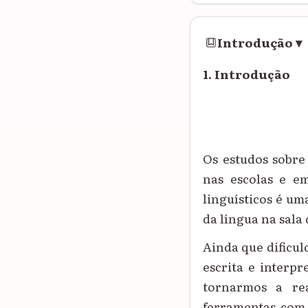
Introdução
▾
1. Introdução
Os estudos sobre
nas escolas e em
linguísticos é u
da língua na sala 
Ainda que dificul
escrita
e interpr
tornarmos a re
ferramentas com 