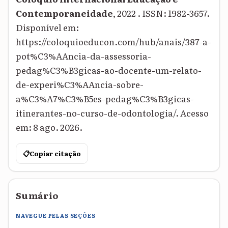
Contemporaneidade
, 2022 . ISSN: 1982-3657.
Disponível em:
https://coloquioeducon.com/hub/anais/387-a-
pot%C3%AAncia-da-assessoria-
pedag%C3%B3gicas-ao-docente-um-relato-
de-experi%C3%AAncia-sobre-
a%C3%A7%C3%B5es-pedag%C3%B3gicas-
itinerantes-no-curso-de-odontologia/. Acesso
em: 8 ago. 2026.
📋
Copiar citação
Sumário
NAVEGUE PELAS SEÇÕES