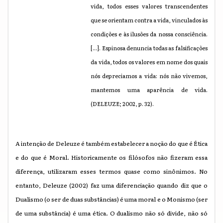
vida, todos esses valores transcendentes
que se orientam contra a vida, vinculados às
condições e às ilusões da nossa consciência.
[...]. Espinosa denuncia todas as falsificações
da vida, todos os valores em nome dos quais
nós depreciamos a vida: nós não vivemos,
mantemos uma aparência de vida.
(DELEUZE; 2002, p. 32).
A intenção de Deleuze é também estabelecer a noção do que é Ética
e do que é Moral. Historicamente os filósofos não fizeram essa
diferença, utilizaram esses termos quase como sinônimos. No
entanto, Deleuze (2002) faz uma diferenciação quando diz que o
Dualismo (o ser de duas substâncias) é uma moral e o Monismo (ser
de uma substância) é uma ética. O dualismo não só divide, não só