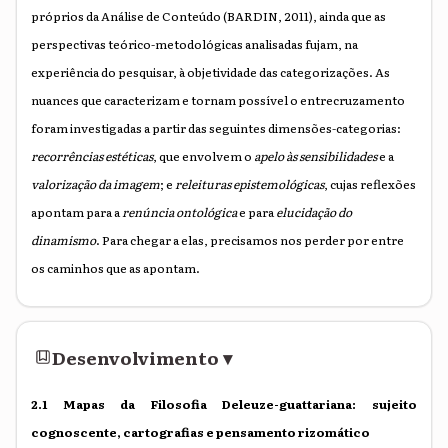
próprios da Análise de Conteúdo (BARDIN, 2011), ainda que as
perspectivas teórico-metodológicas analisadas fujam, na
experiência do pesquisar, à objetividade das categorizações. As
nuances que caracterizam e tornam possível o entrecruzamento
foram investigadas a partir das seguintes dimensões-categorias:
recorrências estéticas
, que envolvem o
apelo às sensibilidades
e a
valorização da imagem
; e
releituras epistemológicas
, cujas reflexões
apontam para a
renúncia ontológica
e para
elucidação do
dinamismo
. Para chegar a elas, precisamos nos perder por entre
os caminhos que as apontam.
Desenvolvimento
▾
2.1 Mapas da Filosofia Deleuze-guattariana: sujeito
cognoscente, cartografias e pensamento rizomático