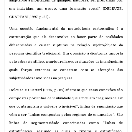
adaptar-se a montagem de qualquer natureza, ser preparado por
um indivíduo, um grupo, uma formação social” (DELEUZE,
GUATTARI, 1997, p. 22).
Uma questão fundamental da metodologia cartográfica é a
estruturação que ela desenvolve ao fazer parte de realidades
diferenciadas e causar rupturas na relação sujeito/objeto da
pesquisa científica tradicional. Em oposição à dicotomia imposta
pelo saber científico, a cartografia evoca situações de imanência, às
quais forças externas se conectam com as afetações das
subjetividades envolvidas na pesquisa.
Deleuze e Guattari (1996, p. 89) afirmam que essas conexões são
compostas por linhas de visibilidade que articulam “regimes de luz
que contemplam o visível e o invisível”, linhas de enunciação que
vêm a ser “linhas compostas pelos regimes de enunciados”. São
linhas de segmentaridade conceituadas como “linhas de
estratificação, segundo as quais o rizoma é estratificado,