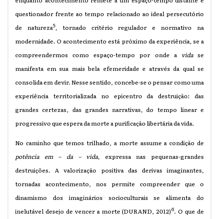
enquanto acontecimento remete a um espaço-tempo distante e
questionador frente ao tempo relacionado ao ideal persecutório
5
de natureza
, tornado critério regulador e normativo na
modernidade. O acontecimento está próximo da experiência, se a
compreendermos como espaço-tempo por onde a
vida
se
manifesta em sua mais bela efemeridade e através da qual se
consolida em devir. Nesse sentido, concebe-se o pensar como uma
experiência territorializada no epicentro da destruição: das
grandes certezas, das grandes narrativas, do tempo linear e
progressivo que espera da morte a purificação libertária da vida.
No caminho que temos trilhado, a morte assume a condição de
potência em – da – vida
, expressa nas pequenas-grandes
destruições. A valorização positiva das derivas imaginantes,
tornadas acontecimento, nos permite compreender que o
dinamismo dos imaginários socioculturais se alimenta do
6
inelutável desejo de vencer a morte (DURAND, 2012)
. O que de