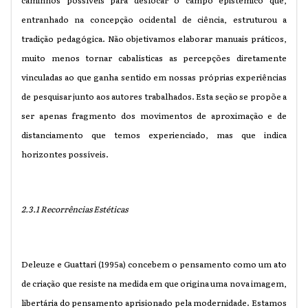
caminhos possíveis para deslocar o campo epistêmico que,
entranhado na concepção ocidental de ciência, estruturou a
tradição pedagógica. Não objetivamos elaborar manuais práticos,
muito menos tornar cabalísticas as percepções diretamente
vinculadas ao que ganha sentido em nossas próprias experiências
de pesquisar junto aos autores trabalhados. Esta seção se propõe a
ser apenas fragmento dos movimentos de aproximação e de
distanciamento que temos experienciado, mas que indica
horizontes possíveis.
2.3.1 Recorrências Estéticas
Deleuze e Guattari (1995a) concebem o pensamento como um ato
de criação que resiste na medida em que origina uma nova imagem,
libertária do pensamento aprisionado pela modernidade. Estamos