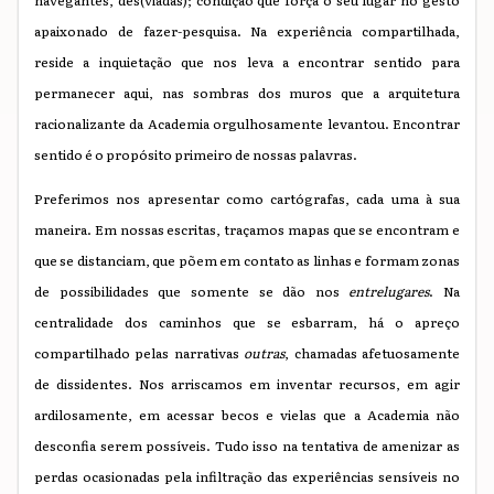
navegantes, des(viadas); condição que força o seu lugar no gesto
apaixonado de fazer-pesquisa. Na experiência compartilhada,
reside a inquietação que nos leva a encontrar sentido para
permanecer aqui, nas sombras dos muros que a arquitetura
racionalizante da Academia orgulhosamente levantou. Encontrar
sentido é o propósito primeiro de nossas palavras.
Preferimos nos apresentar como cartógrafas, cada uma à sua
maneira. Em nossas escritas, traçamos mapas que se encontram e
que se distanciam, que põem em contato as linhas e formam zonas
de possibilidades que somente se dão nos
entrelugares
. Na
centralidade dos caminhos que se esbarram, há o apreço
compartilhado pelas narrativas
outras
, chamadas afetuosamente
de dissidentes. Nos arriscamos em inventar recursos, em agir
ardilosamente, em acessar becos e vielas que a Academia não
desconfia serem possíveis. Tudo isso na tentativa de amenizar as
perdas ocasionadas pela infiltração das experiências sensíveis no