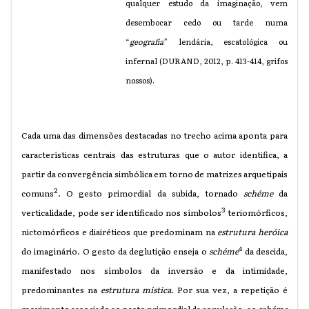
qualquer estudo da imaginação, vem
desembocar cedo ou tarde numa
“
geografia
” lendária, escatológica ou
infernal (DURAND, 2012, p. 413-414, grifos
nossos).
Cada uma das dimensões destacadas no trecho acima aponta para
características centrais das estruturas que o autor identifica, a
partir da convergência simbólica em torno de matrizes arquetipais
2
comuns
. O gesto primordial da subida, tornado
schéme
da
3
verticalidade, pode ser identificado nos símbolos
teriomórficos,
nictomórficos e diairéticos que predominam na
estrutura heróica
4
do imaginário. O gesto da deglutição enseja o
schéme
da descida,
manifestado nos símbolos da inversão e da intimidade,
predominantes na
estrutura mística
. Por sua vez, a repetição é