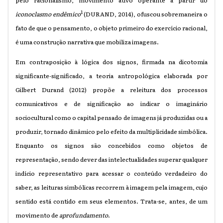
pelo racionalismo, movimento ativo operante a partir do
1
iconoclasmo endêmico
(DURAND, 2014), ofuscou sobremaneira o
fato de que o pensamento, o objeto primeiro do exercício racional,
é uma construção narrativa que mobiliza imagens.
Em contraposição à lógica dos signos, firmada na dicotomia
significante-significado, a teoria antropológica elaborada por
Gilbert Durand (2012) propõe a releitura dos processos
comunicativos e de significação ao indicar o imaginário
sociocultural como o capital pensado de imagens já produzidas ou a
produzir, tornado dinâmico pelo efeito da multiplicidade simbólica.
Enquanto os signos são concebidos como objetos de
representação, sendo dever das intelectualidades superar qualquer
indício representativo para acessar o conteúdo verdadeiro do
saber, as leituras simbólicas recorrem à imagem pela imagem, cujo
sentido está contido em seus elementos. Trata-se, antes, de um
movimento de
aprofundamento
.