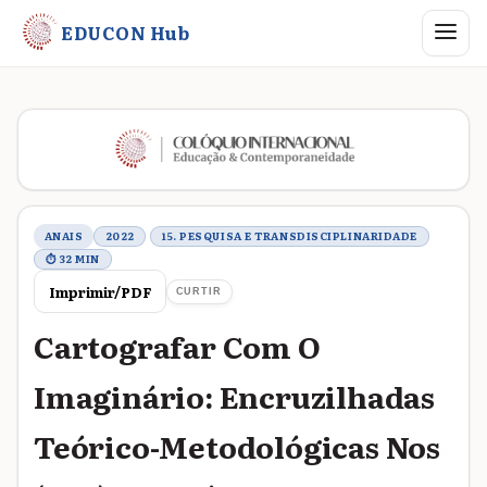
Abrir me
EDUCON Hub
Metadados do trabalho
ANAIS
2022
15. PESQUISA E TRANSDISCIPLINARIDADE
⏱ 32 MIN
Imprimir/PDF
CURTIR
Cartografar Com O
Imaginário: Encruzilhadas
Teórico-Metodológicas Nos