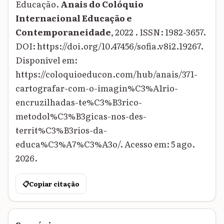
Educação.
Anais do Colóquio
Internacional Educação e
Contemporaneidade
, 2022 . ISSN: 1982-3657.
DOI: https://doi.org/10.47456/sofia.v8i2.19267.
Disponível em:
https://coloquioeducon.com/hub/anais/371-
cartografar-com-o-imagin%C3%A1rio-
encruzilhadas-te%C3%B3rico-
metodol%C3%B3gicas-nos-des-
territ%C3%B3rios-da-
educa%C3%A7%C3%A3o/. Acesso em: 5 ago.
2026.
📋
Copiar citação