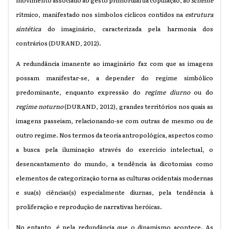
movimento associado ao gesto primordial da copulação, ao
schéme
rítmico, manifestado nos símbolos cíclicos contidos na
estrutura
sintética
do imaginário, caracterizada pela harmonia dos
contrários (DURAND, 2012).
A redundância imanente ao imaginário faz com que as imagens
possam manifestar-se, a depender do regime simbólico
predominante, enquanto expressão do
regime diurno
ou do
regime noturno
(DURAND, 2012), grandes territórios nos quais as
imagens passeiam, relacionando-se com outras de mesmo ou de
outro regime. Nos termos da teoria antropológica, aspectos como
a busca pela iluminação através do exercício intelectual, o
desencantamento do mundo, a tendência às dicotomias como
elementos de categorização torna as culturas ocidentais modernas
e sua(s) ciências(s) especialmente diurnas, pela tendência à
proliferação e reprodução de narrativas heróicas.
No entanto, é pela redundância que o dinamismo acontece. As