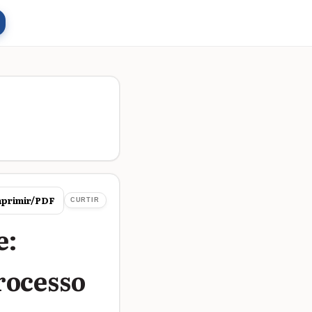
primir/PDF
CURTIR
e:
rocesso