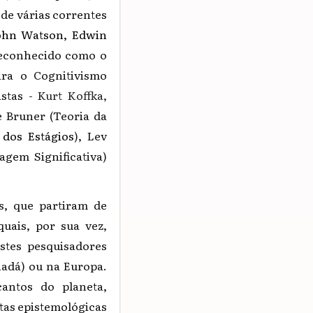
de várias correntes
John Watson, Edwin
reconhecido como o
ara o Cognitivismo
istas -
Kurt Koffka,
e Bruner (Teoria da
 dos Estágios
), Lev
agem Significativa)
s, que partiram de
uais, por sua vez,
stes pesquisadores
adá) ou na Europa.
cantos do planeta,
tas epistemológicas