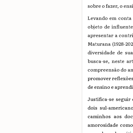
sobre o fazer, o ens
Levando em conta q
objeto de influente
apresentar a contr
Maturana (1928-2021
diversidade de su
busca-se, neste ar
compreensão do amo
promover reflexões
de ensino e aprend
Justifica-se segui
dois sul-american
caminhos aos doc
amorosidade como 