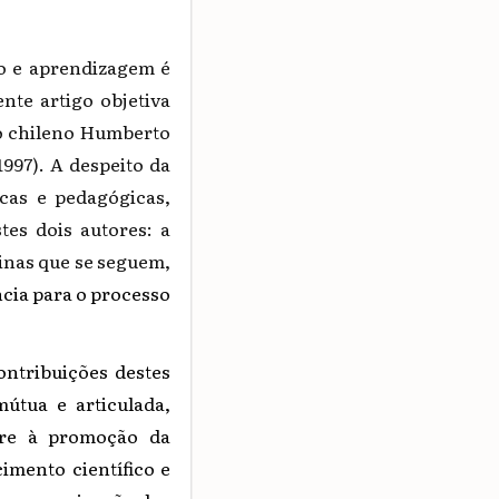
no e aprendizagem é
ente artigo objetiva
go chileno Humberto
1997). A despeito da
cas e pedagógicas,
tes dois autores: a
inas que se seguem,
cia para o processo
ontribuições destes
útua e articulada,
ere à promoção da
mento científico e