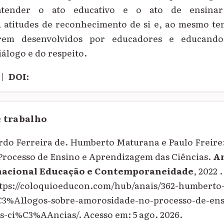
ntender o ato educativo e o ato de ensinar
 atitudes de reconhecimento de si e, ao mesmo te
rem desenvolvidos por educadores e educando
iálogo e do respeito.
|
DOI:
e trabalho
o Ferreira de. Humberto Maturana e Paulo Freire:
rocesso de Ensino e Aprendizagem das Ciências.
An
nacional Educação e Contemporaneidade
, 2022 
ttps://coloquioeducon.com/hub/anais/362-humberto
C3%A1logos-sobre-amorosidade-no-processo-de-ens
-ci%C3%AAncias/. Acesso em: 5 ago. 2026.