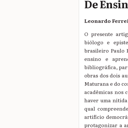
De Ensin
Leonardo Ferre
O presente arti
biólogo e epis
brasileiro Paulo
ensino e aprend
bibliográfica, pa
obras dos dois a
Maturana e do co
acadêmicas nos c
haver uma nítida 
qual compreende
artifício democr
protagonizar a 