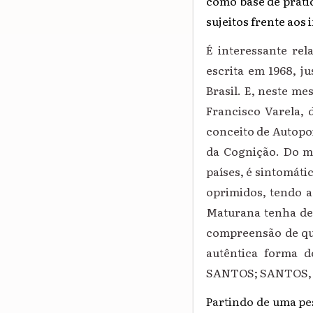
como base de práti
sujeitos frente aos 
É interessante rel
escrita em 1968, ju
Brasil. E, neste m
Francisco Varela, 
conceito de Autopoi
da Cognição. Do m
países, é sintomáti
oprimidos, tendo a
Maturana tenha des
compreensão de que
autêntica forma 
SANTOS; SANTOS, 2
Partindo de uma pes