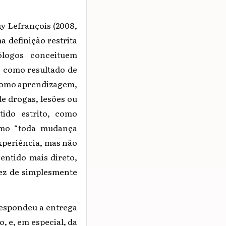
y Lefrançois (2008,
 definição restrita
ólogos conceituem
 como resultado de
como aprendizagem,
e drogas, lesões ou
ido estrito, como
omo “toda mudança
xperiência, mas não
entido mais direto,
ez de simplesmente
espondeu a entrega
, e, em especial, da