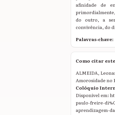
afinidade de e
primordialmente,
do outro, a se
convivência, do d
Palavras‑chave:
Como citar est
ALMEIDA, Leonard
Amorosidade no P
Colóquio Inter
Disponível em: h
paulo-freire-di%
aprendizagem-das