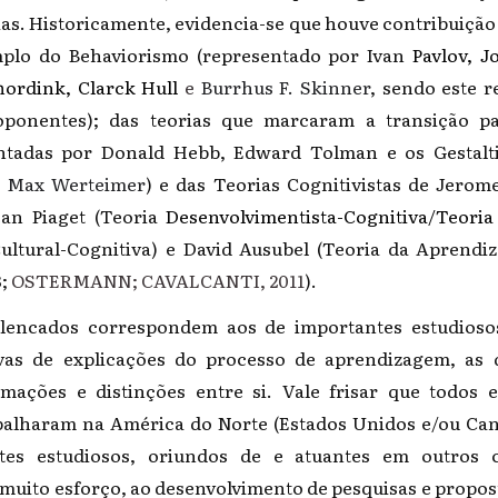
as. Historicamente, evidencia-se que houve contribuição 
mplo do Behaviorismo (representado por Ivan
Pavlov, 
ordink, Clarck Hull
e
Burrhus F. Skinner
, sendo este 
ponentes); das teorias que marcaram a transição p
tadas por Donald Hebb, Edward Tolman e os Gestalt
e Max Werteimer
) e das Teorias Cognitivistas de Jerom
ean Piaget (Teoria
Desenvolvimentista-Cognitiva/Teoria
ultural-Cognitiva) e David Ausubel (Teoria da Aprendiz
8;
OSTERMANN; CAVALCANTI, 2011
).
encados correspondem aos de importantes estudioso
ivas de explicações do processo de aprendizagem, as q
mações e distinções entre si. Vale frisar que todos e
balharam na América do Norte (Estados Unidos e/ou Can
tes estudiosos, oriundos de e atuantes em outros 
muito esforço, ao desenvolvimento de pesquisas e propos