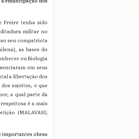
e a emancipação dos
e Freire tenha sido
 ditadura militar no
 ao seu compatriota
ilena), as bases do
Conhecer ou Biologia
esenciaram em seus
tal a libertação dos
dos sujeitos, e que
or, a qual parte da
respeitosa é a mais
etição (MALAVASI;
re importantes obras