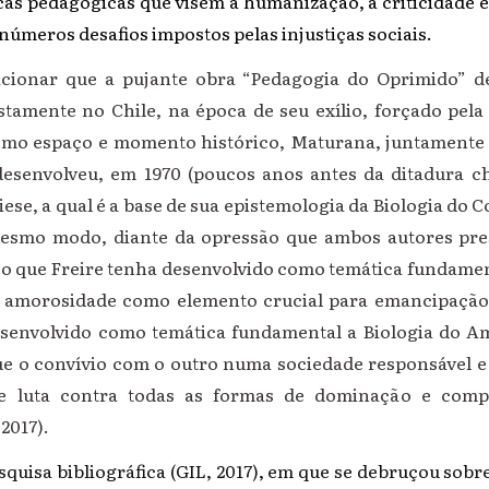
cas pedagógicas que visem a humanização, a criticidade 
inúmeros desafios impostos pelas injustiças sociais.
acionar que a pujante obra “Pedagogia do Oprimido” d
stamente no Chile, na época de seu exílio, forçado pela
esmo espaço e momento histórico, Maturana, juntamente
desenvolveu, em 1970 (poucos anos antes da ditadura ch
ese, a qual é a base de sua epistemologia da Biologia do 
esmo modo, diante da opressão que ambos autores pr
co que Freire tenha desenvolvido como temática fundamen
 amorosidade como elemento crucial para emancipação 
envolvido como temática fundamental a Biologia do Am
 o convívio com o outro numa sociedade responsável e 
de luta contra todas as formas de dominação e comp
017).
quisa bibliográfica (GIL, 2017), em que se debruçou sob