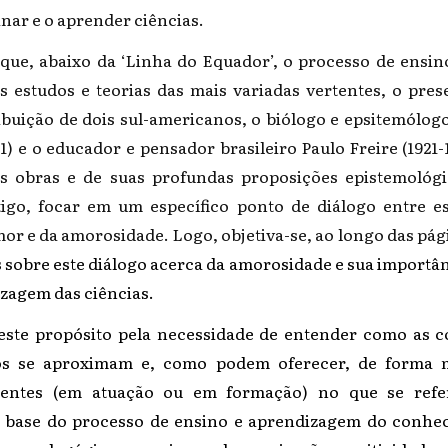
inar e o aprender ciências.
ue, abaixo da ‘Linha do Equador’, o processo de ensi
s estudos e teorias das mais variadas vertentes, o pres
ibuição de dois sul-americanos, o biólogo e epsitemólo
) e o educador e pensador brasileiro Paulo Freire (1921-
as obras e de suas profundas proposições epistemológi
tigo, focar em um específico ponto de diálogo entre es
r e da amorosidade. Logo, objetiva-se, ao longo das pág
 sobre este diálogo acerca da amorosidade e sua importân
izagem das ciências.
r este propósito pela necessidade de entender como as c
os se aproximam e, como podem oferecer, de forma m
entes (em atuação ou em formação) no que se ref
base do processo de ensino e aprendizagem do conheci