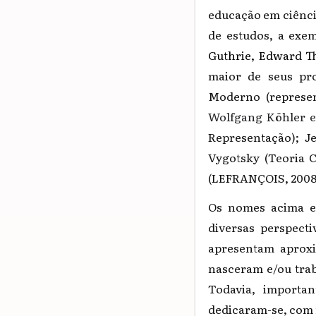
educação em ciênci
de estudos, a exe
Guthrie, Edward Th
maior de seus pro
Moderno (represen
Wolfgang Köhler 
Representação); J
Vygotsky (Teoria C
(LEFRANÇOIS, 200
Os nomes acima el
diversas perspect
apresentam aproxi
nasceram e/ou tra
Todavia, importan
dedicaram-se, com 