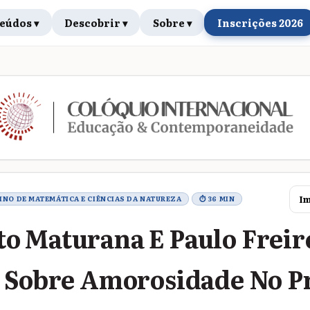
eúdos ▾
Descobrir ▾
Sobre ▾
Inscrições 2026
rabalho
Im
SINO DE MATEMÁTICA E CIÊNCIAS DA NATUREZA
⏱ 36 MIN
 Maturana E Paulo Freir
 Sobre Amorosidade No P