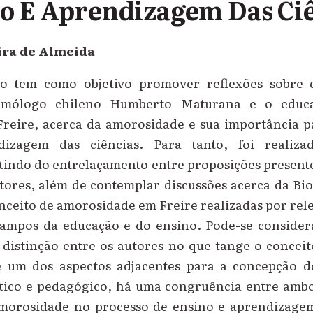
o E Aprendizagem Das Ci
ira de Almeida
go tem como objetivo promover reflexões sobre d
temólogo chileno Humberto Maturana e o educ
 Freire, acerca da amorosidade e sua importância p
izagem das ciências. Para tanto, foi realiz
rtindo do entrelaçamento entre proposições presen
utores, além de contemplar discussões acerca da Bi
nceito de amorosidade em Freire realizadas por rel
ampos da educação e do ensino. Pode-se consider
distinção entre os autores no que tange o conceit
 um dos aspectos adjacentes para a concepção
ático e pedagógico, há uma congruência entre ambos
amorosidade no processo de ensino e aprendizag