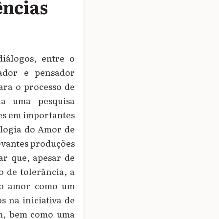
ências
iálogos, entre o
ador e pensador
ara o processo de
ada uma pesquisa
tes em importantes
ologia do Amor de
evantes produções
ar que, apesar de
o de tolerância, a
 do amor como um
 na iniciativa de
em, bem como uma