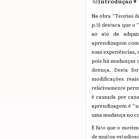
Introdução
▾
Na obra “Teorias d
p.5) destaca que o 
ao ato de adquir
aprendizagem como
suas experiências
pois há mudanças q
doença. Desta fo
modificações rea
relativamente perm
é causada por cans
aprendizagem é “
u
uma mudança no c
É fato que o movi
de muitos estudioso