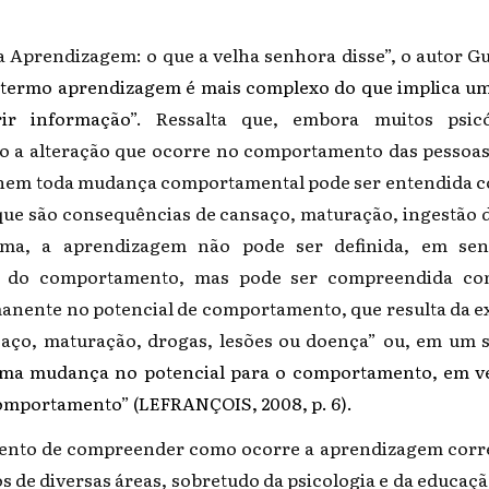
a Aprendizagem: o que a velha senhora disse”, o autor Gu
“
termo aprendizagem
é mais complexo do que implica uma
ir informação
”. Ressalta que, embora muitos psic
 a alteração que ocorre no comportamento das pessoas
, nem toda mudança comportamental pode ser entendida 
ue são consequências de cansaço, maturação, ingestão d
rma, a aprendizagem não pode ser definida, em sent
is do comportamento, mas pode ser compreendida c
anente no potencial de comportamento, que resulta da e
aço, maturação, drogas, lesões ou doença” ou, em um s
ma mudança no potencial para o comportamento, em v
omportamento
”
(LEFRANÇOIS, 2008, p. 6).
mento de compreender como ocorre a aprendizagem corr
s de diversas áreas, sobretudo da psicologia e da educação