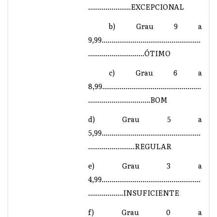
......................EXCEPCIONAL
b) Grau 9 a
9,99...................................................
.............................ÓTIMO
c) Grau 6 a
8,99...................................................
................................BOM
d) Grau 5 a
5,99...................................................
........................REGULAR
e) Grau 3 a
4,99...................................................
..................INSUFICIENTE
f) Grau 0 a