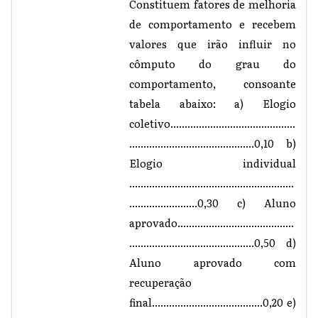
Constituem fatores de melhoria
de comportamento e recebem
valores que irão influir no
cômputo do grau do
comportamento, consoante
tabela abaixo: a) Elogio
coletivo............................................
............................................0,10 b)
Elogio individual
..........................................................
........................0,30 c) Aluno
aprovado.........................................
............................................0,50 d)
Aluno aprovado com
recuperação
final.......................................0,20 e)