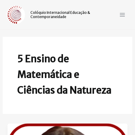
Ir
Mai
para
Colóquio Internacional Educação &
Contemporaneidade
Men
o
conteúdo
5 Ensino de
Matemática e
Ciências da Natureza