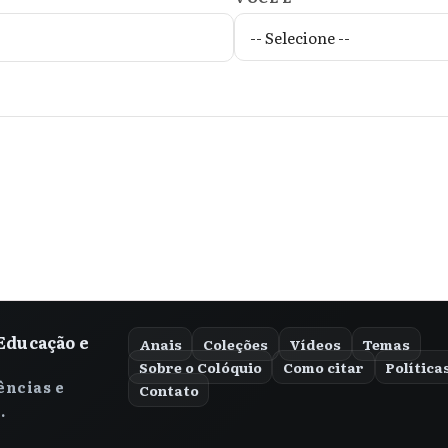
Educação e
Anais
Coleções
Vídeos
Temas
Sobre o Colóquio
Como citar
Política
ências e
Contato
.