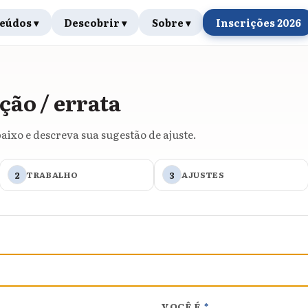
eúdos ▾
Descobrir ▾
Sobre ▾
Inscrições 2026
ção / errata
aixo e descreva sua sugestão de ajuste.
2
TRABALHO
3
AJUSTES
VOCÊ É
*