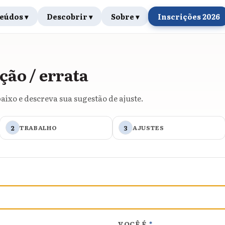
eúdos ▾
Descobrir ▾
Sobre ▾
Inscrições 2026
ção / errata
aixo e descreva sua sugestão de ajuste.
2
TRABALHO
3
AJUSTES
VOCÊ É
*