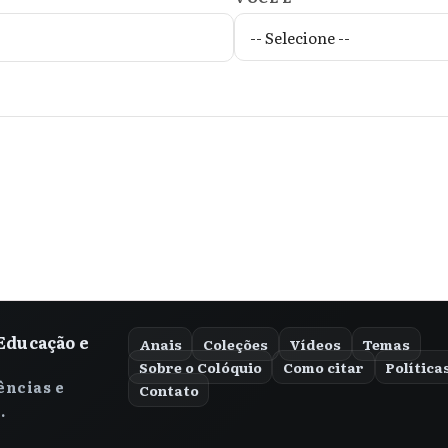
Educação e
Anais
Coleções
Vídeos
Temas
Sobre o Colóquio
Como citar
Política
ências e
Contato
.